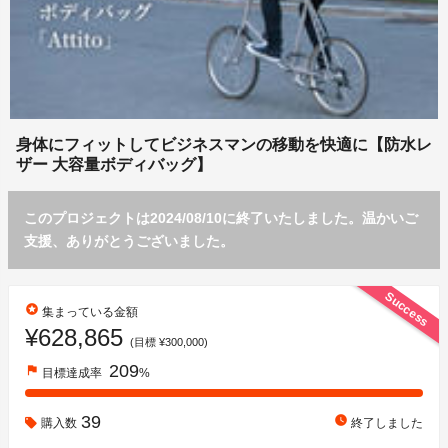
身体にフィットしてビジネスマンの移動を快適に【防水レ
ザー 大容量ボディバッグ】
このプロジェクトは2024/08/10に終了いたしました。温かいご
支援、ありがとうございました。
Success
stars
集まっている金額
¥628,865
(目標 ¥300,000)
209
flag
目標達成率
%
39
watch_later
購入数
終了しました