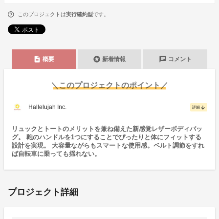
このプロジェクトは
実行確約型
です。
description
stars
chat
概要
新着情報
コメント
＼このプロジェクトのポイント／
Hallelujah Inc.
arrow_downward
詳細
リュックとトートのメリットを兼ね備えた新感覚レザーボディバッ
グ。 鞄のハンドルを1つにすることでぴったりと体にフィットする
設計を実現。 大容量ながらもスマートな使用感。ベルト調節をすれ
ば自転車に乗っても揺れない。
プロジェクト詳細