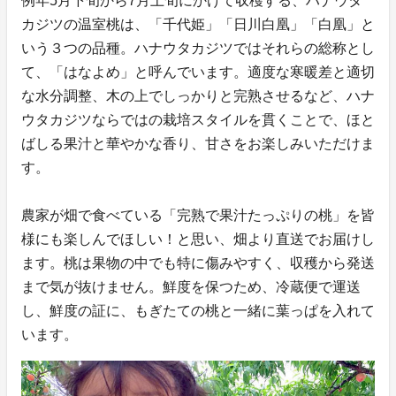
例年5月下旬から7月上旬にかけて収穫する、ハナウタ
カジツの温室桃は、「千代姫」「日川白凰」「白凰」と
いう３つの品種。ハナウタカジツではそれらの総称とし
て、「はなよめ」と呼んでいます。適度な寒暖差と適切
な水分調整、木の上でしっかりと完熟させるなど、ハナ
ウタカジツならではの栽培スタイルを貫くことで、ほと
ばしる果汁と華やかな香り、甘さをお楽しみいただけま
す。
農家が畑で食べている「完熟で果汁たっぷりの桃」を皆
様にも楽しんでほしい！と思い、畑より直送でお届けし
ます。桃は果物の中でも特に傷みやすく、収穫から発送
まで気が抜けません。鮮度を保つため、冷蔵便で運送
し、鮮度の証に、もぎたての桃と一緒に葉っぱを入れて
います。