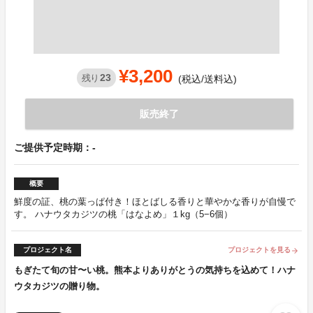
¥3,200
23
残り
(税込/送料込)
販売終了
ご提供予定時期：-
概要
鮮度の証、桃の葉っぱ付き！ほとばしる香りと華やかな香りが自慢で
す。 ハナウタカジツの桃「はなよめ」１kg（5−6個）
プロジェクト名
プロジェクトを見る
arrow_forward
もぎたて旬の甘〜い桃。熊本よりありがとうの気持ちを込めて！ハナ
ウタカジツの贈り物。