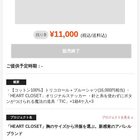
¥11,000
0
残り
(税込/送料込)
販売終了
ご提供予定時期：-
概要
・【コットン100%】トリコロール＋ブルーシャツ(16,000円相当) ・
「HEART CLOSET」オリジナルステッカー ・針と糸を使わずにボタ
ンがつけられる魔法の道具「TIC」×1箱4ケ入×3
プロジェクト名
プロジェクトを見る
arrow_forward
「HEART CLOSET」胸のサイズから洋服を選ぶ。新感覚のアパレル
ブランド