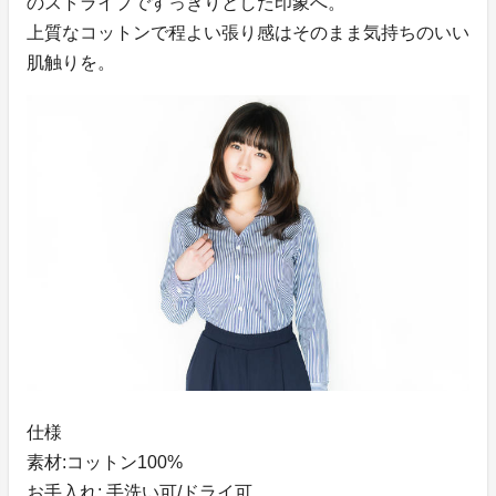
のストライプですっきりとした印象へ。
上質なコットンで程よい張り感はそのまま気持ちのいい
肌触りを。
仕様
素材:コットン100%
お手入れ: 手洗い可/ドライ可