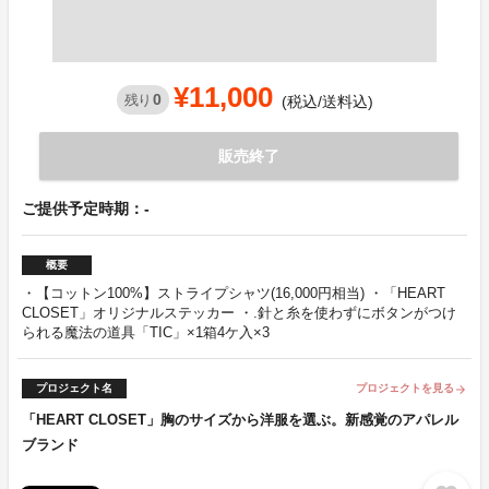
¥11,000
0
残り
(税込/送料込)
販売終了
ご提供予定時期：-
概要
・【コットン100%】ストライプシャツ(16,000円相当) ・「HEART
CLOSET」オリジナルステッカー ・.針と糸を使わずにボタンがつけ
られる魔法の道具「TIC」×1箱4ケ入×3
プロジェクト名
プロジェクトを見る
arrow_forward
「HEART CLOSET」胸のサイズから洋服を選ぶ。新感覚のアパレル
ブランド