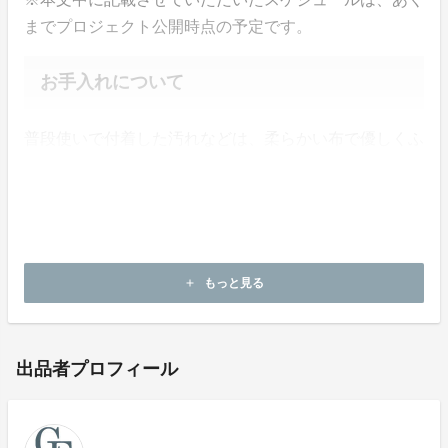
までプロジェクト公開時点の予定です。
お手入れについて
普段使いで付着した汚れなどは、柔らかい布で優しくふ
き取るようにしてください。
汚れがひどい場合は薄めた中性洗剤で優しく洗い、しっ
かりと水分を取るようにお願いします。
万が一変色などを起こしてしまった場合は、修理が必要
となりますのでお問合せ下さいませ。
もっと見る
add
出品者プロフィール