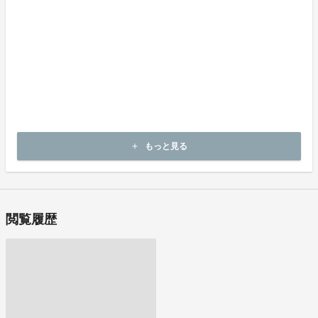
上記返品条件に該当しないお客様都合のキャンセルはお受けしてお
りません。
不良品の取扱条件
商品受取時に必ず商品の確認をお願いいたします。
商品には万全を期しておりますが、万が一下記のような場合にはお
問い合わせフォームにてお問い合わせ下さい。
・申し込まれた商品と異なる商品が届いた場合
・商品が汚れている、または破損している場合
上記理由による不良品は、
商品到着後14日以内に出品者までご連絡いただいた後、
もっと見る
add
出品者から対応方法をお客様宛にご連絡致します。
閲覧履歴