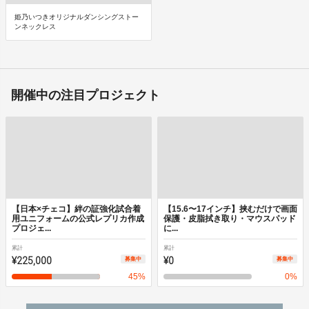
姫乃いつきオリジナルダンシングストー
ンネックレス
開催中の注目プロジェクト
【日本×チェコ】絆の証強化試合着
【15.6〜17インチ】挟むだけで画面
用ユニフォームの公式レプリカ作成
保護・皮脂拭き取り・マウスパッド
プロジェ...
に...
累計
累計
¥225,000
¥0
募集中
募集中
45
%
0
%