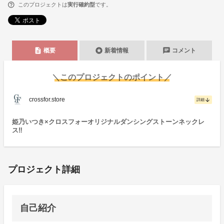
このプロジェクトは
実行確約型
です。
description
stars
chat
概要
新着情報
コメント
＼このプロジェクトのポイント／
crossfor.store
arrow_downward
詳細
姫乃いつき×クロスフォーオリジナルダンシングストーンネックレ
ス‼
プロジェクト詳細
自己紹介