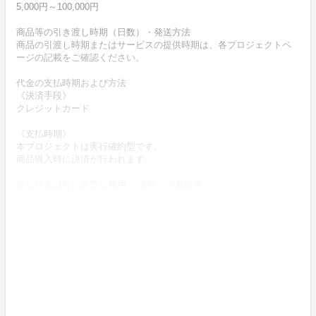
5,000円～100,000円
商品等の引き渡し時期（日数）・発送方法
商品の引渡し時期またはサービスの提供時期は、各プロジェクトペ
ージの記載をご確認ください。
代金の支払時期および方法
《決済手段》
クレジットカード
《支払時期》
本プロジェクトは実行確約型です。
商品購入時に決済が行われます。
商品代金以外に必要な費用 ／送料、消費税等
送料無料 (商品代金に含む)
返品の取扱条件／返品期限、返品時の送料負担または解約や退会条
件
《返品の取扱い条件》
輸送による商品の破損および発送ミスがあった場合のみ返品可。
商品到着後14日以内に出品者までご連絡いただいた後、
出品者から連絡のある返送先へご返送下さい。