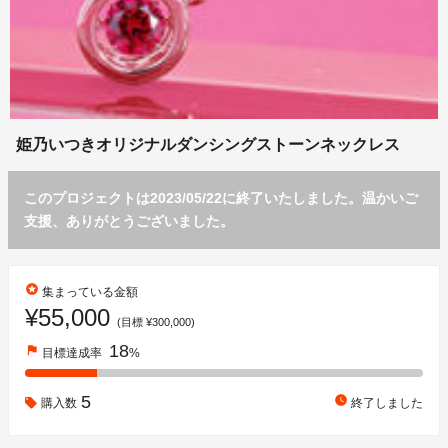
姫乃いつきオリジナルダンシングストーンネックレス
このプロジェクトは2023/05/22に終了いたしました。温かいご
支援、ありがとうございました。
stars
集まっている金額
¥55,000
(目標 ¥300,000)
18
flag
目標達成率
%
5
watch_later
購入数
終了しました