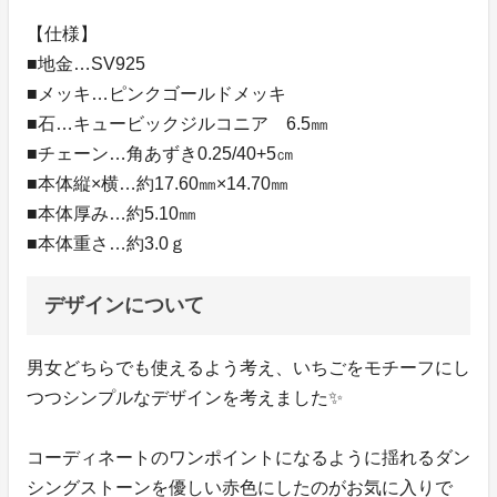
【仕様】
■地金…SV925
■メッキ…ピンクゴールドメッキ
■石…キュービックジルコニア 6.5㎜
■チェーン…角あずき0.25/40+5㎝
■本体縦×横…約17.60㎜×14.70㎜
■本体厚み…約5.10㎜
■本体重さ…約3.0ｇ
デザインについて
男女どちらでも使えるよう考え、いちごをモチーフにし
つつシンプルなデザインを考えました✨
コーディネートのワンポイントになるように揺れるダン
シングストーンを優しい赤色にしたのがお気に入りで