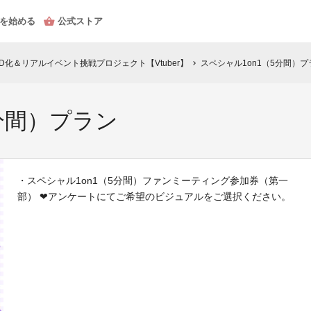
を始める
公式ストア
D化＆リアルイベント挑戦プロジェクト【Vtuber】
スペシャル1on1（5分間）プ
chevron_right
分間）プラン
・スペシャル1on1（5分間）ファンミーティング参加券（第一
部） ❤︎アンケートにてご希望のビジュアルをご選択ください。