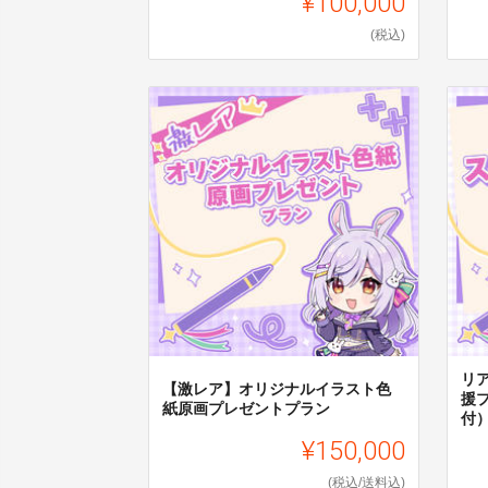
¥100,000
(税込)
リ
【激レア】オリジナルイラスト色
援
紙原画プレゼントプラン
付
¥150,000
(税込/送料込)