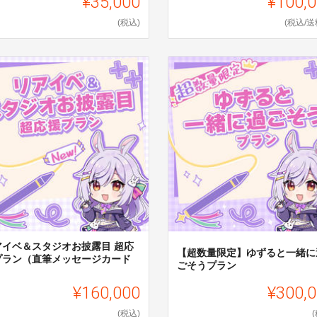
¥35,000
¥100,
(税込)
(税込/送
アイベ＆スタジオお披露目 超応
【超数量限定】ゆずると一緒に
プラン（直筆メッセージカード
ごそうプラン
）
¥160,000
¥300,
(税込)