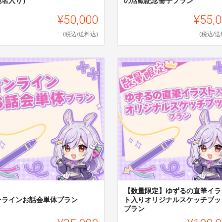
宛名入り）
の活動記念冊子プラン
¥50,000
¥55,
(税込/送料込)
(税込/送
【数量限定】ゆずるの直筆イラ
ンラインお話会単体プラン
ト入りオリジナルスケッチブッ
プラン