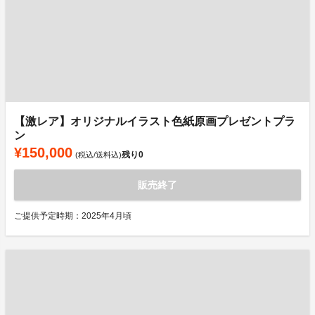
【激レア】オリジナルイラスト色紙原画プレゼントプラ
ン
¥150,000
残り
0
(税込/送料込)
販売終了
ご提供予定時期：2025年4月頃