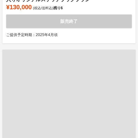
¥130,000
残り
6
(税込/送料込)
販売終了
ご提供予定時期：2025年4月頃