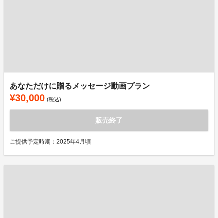
あなただけに贈るメッセージ動画プラン
¥30,000
(税込)
販売終了
ご提供予定時期：2025年4月頃