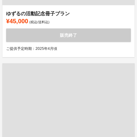
ゆずるの活動記念冊子プラン
¥45,000
(税込/送料込)
販売終了
ご提供予定時期：2025年4月頃