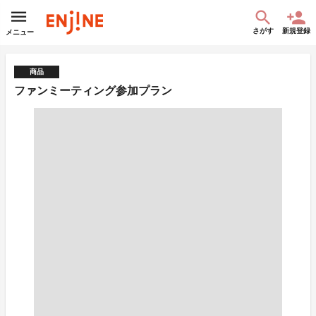
さがす
新規登録
メニュー
商品
ファンミーティング参加プラン