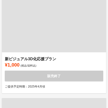
新ビジュアル3D化応援プラン
¥1,000
(税込/送料込)
販売終了
ご提供予定時期：2025年4月頃