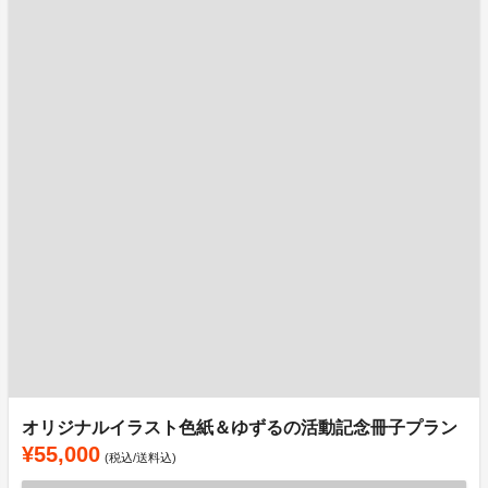
オリジナルイラスト色紙＆ゆずるの活動記念冊子プラン
¥55,000
(税込/送料込)