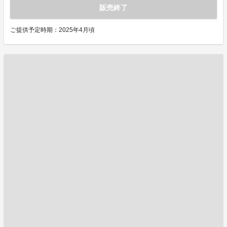
販売終了
ご提供予定時期：2025年4月頃