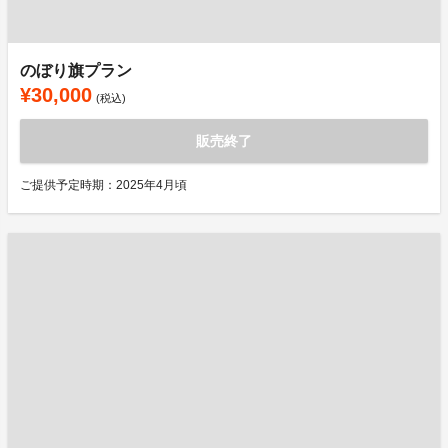
のぼり旗プラン
¥30,000
(税込)
販売終了
ご提供予定時期：2025年4月頃