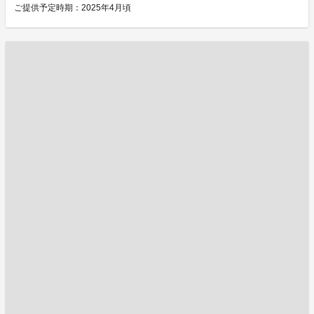
ご提供予定時期：2025年4月頃