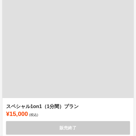
スペシャル1on1（1分間）プラン
¥15,000
(税込)
販売終了