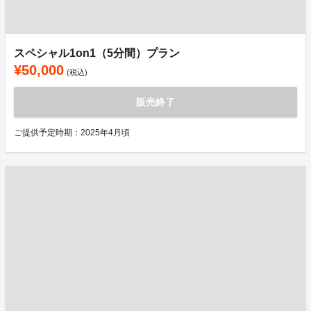
スペシャル1on1（5分間）プラン
¥50,000
(税込)
販売終了
ご提供予定時期：2025年4月頃