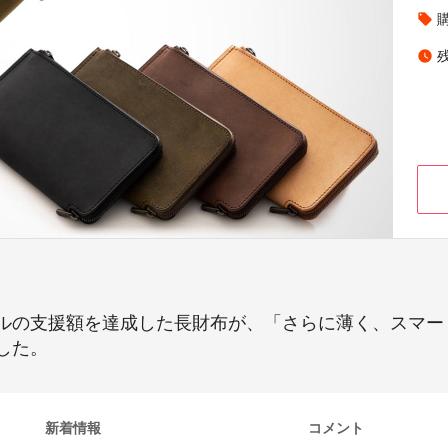
local_offer
watch_later
ルの支援額を達成した長財布が、「さらに薄く、スマー
した。
新着情報
コメント