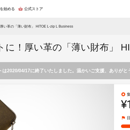
を始める
公式ストア
「薄い財布」 HITOE L-zip L Business
い革の「薄い財布」 HITOE L-
は2020/04/17に終了いたしました。温かいご支援、ありが
stars
¥
flag