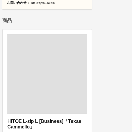
お問い合わせ：
info@syrinx.audio
商品
HITOE L-zip L [Business]「Texas
Cammello」