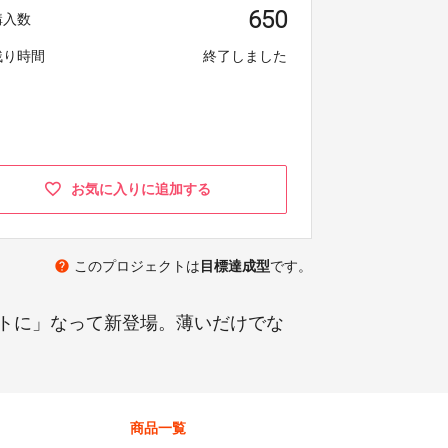
650
購入数
残り時間
終了しました
お気に入りに追加する
help
このプロジェクトは
目標達成型
です。
トに」なって新登場。薄いだけでな
商品一覧