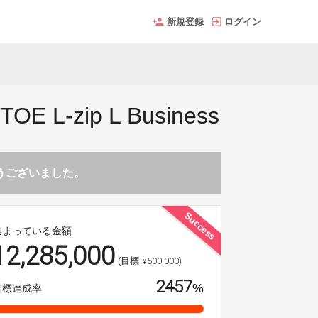
新規登録
ログイン
zip L Business
とうございました。
Success
集まっている金額
12,285,000
¥500,000)
(目標
2457
%
目標達成率