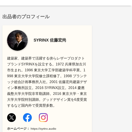
出品者のプロフィール
SYRINX 佐藤宏尚
建築家、建築界で活躍する傍らレザープロダクト
ブランドSYRINXを設立する。1972 兵庫県加古川
市生まれ。1996 東京大学工学部建築学科卒業。1
998 東京大学大学院修士課程修了。1998 プランテ
ック総合計画事務所入社。2001 佐藤宏尚建築デザ
イン事務所設立。2016 SYRINX設立。2014 慶應
義塾大学大学院非常勤講師。2016 東京大学・東京
大学大学院特別講師。グッドデザイン賞を6度受賞
するなど国内外で受賞歴多数。
ホームページ：
https://syrinx.audio