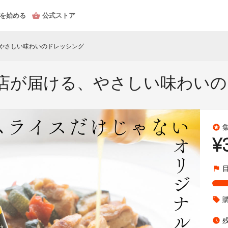
を始める
公式ストア
、やさしい味わいのドレッシング
食店が届ける、やさしい味わい
stars
¥
flag
local_offer
watch_later