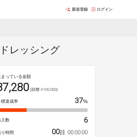
新規登録
ログイン
のドレッシング
集まっている金額
37,280
¥100,000)
(目標
37
%
目標達成率
6
購入数
00
00
:
00
:
00
日
残り時間