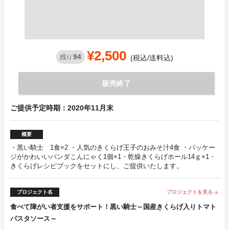
¥2,500
94
残り
(税込/送料込)
販売終了
ご提供予定時期：2020年11月末
概要
・黒い騎士 1食×2 ・人気のきくらげ王子のおみそ汁4食 ・パッケー
ジがかわいいパンダこんにゃく1個×1・乾燥きくらげホール14ｇ×1・
きくらげレシピブックをセットにし、ご提供いたします。
プロジェクト名
プロジェクトを見る
arrow_forward
食べて障がい者支援をサポート！黒い騎士～国産きくらげ入りトマト
パスタソース～