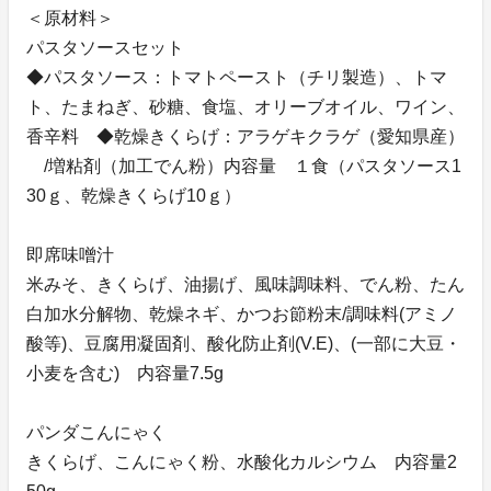
＜原材料＞
パスタソースセット
◆パスタソース：トマトペースト（チリ製造）、トマ
ト、たまねぎ、砂糖、食塩、オリーブオイル、ワイン、
香辛料 ◆乾燥きくらげ：アラゲキクラゲ（愛知県産）
/増粘剤（加工でん粉）内容量 １食（パスタソース1
30ｇ、乾燥きくらげ10ｇ）
即席味噌汁
米みそ、きくらげ、油揚げ、風味調味料、でん粉、たん
白加水分解物、乾燥ネギ、かつお節粉末/調味料(アミノ
酸等)、豆腐用凝固剤、酸化防止剤(V.E)、(一部に大豆・
小麦を含む) 内容量7.5g
パンダこんにゃく
きくらげ、こんにゃく粉、水酸化カルシウム 内容量2