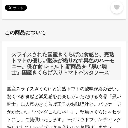
favorite
この商品について
スライスされた国産きくらげの食感と、完熟
トマトの優しい酸味が織りなす異色のハーモ
ニー。保存食 レトルト 新商品★『黒い騎
士』国産きくらげ入りトマトパスタソース
国産スライスきくらげと完熟トマトの酸味が絡み合い、
驚くべき食感と満足感をお楽しみいただける商品「黒い
騎士」に人気のきくらげ王子のお味噌汁と、パッケージ
がかわいい「パンダこんにゃく」、乾燥きくらげをセッ
トにし、ご提供いたします。〜クラウドファンディング
特典としてレシピブックも合わせてお届けします〜