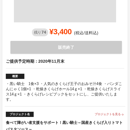
¥3,400
74
残り
(税込/送料込)
販売終了
ご提供予定時期：2020年11月末
概要
・黒い騎士 1食×3 ・人気のきくらげ王子のおみそ汁4食 ・パンダこ
んにゃく1個×1 ・乾燥きくらげホール14ｇ×1 ・乾燥きくらげスライ
ス14ｇ×1 ・きくらげレシピブックをセットにし、ご提供いたしま
す。
プロジェクト名
プロジェクトを見る
arrow_forward
食べて障がい者支援をサポート！黒い騎士～国産きくらげ入りトマト
パスタソース～