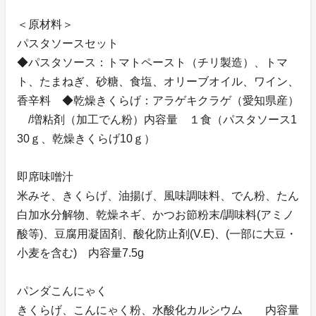
＜原材料＞
パスタソースセット
◆パスタソース：トマトペースト（チリ製造）、トマ
ト、たまねぎ、砂糖、食塩、オリーブオイル、ワイン、
香辛料 ◆乾燥きくらげ：アラゲキクラゲ（愛知県産）
/増粘剤（加工でん粉）内容量 １食（パスタソース1
30ｇ、乾燥きくらげ10ｇ）
即席味噌汁
米みそ、きくらげ、油揚げ、風味調味料、でん粉、たん
白加水分解物、乾燥ネギ、かつお節粉末/調味料(アミノ
酸等)、豆腐用凝固剤、酸化防止剤(V.E)、(一部に大豆・
小麦を含む) 内容量7.5g
パンダこんにゃく
きくらげ、こんにゃく粉、水酸化カルシウム 内容量