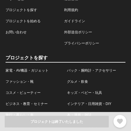
プロジェクトを探す
利用規約
プロジェクトを始める
ガイドライン
お問い合わせ
外部送信ポリシー
プライバシーポリシー
プロジェクトを探す
家電・AV機器・ガジェット
バック・腕時計・アクセサリー
ファッション・靴
グルメ・飲食
コスメ・ビューティー
キッズ・ベビー・玩具
ビジネス・教育・セミナー
インテリア・日用雑貨・DIY
旅行・暮らし・車
本・漫画・雑誌
favorite
プロジェクトは終了いたしました
音楽・ゲーム・エンタメ
スポーツ・アウトドア