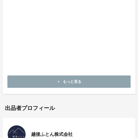
薦めいたします。
Q. 布団カバーは付きますか。
A. いいえ、付いておりません。
Q. 好みの布団カバーにしたい場合、どのサイズを選べ
ば良いですか。
A. 本体のサイズが約150×210cmなので、こちらに合う
サイズのカバーをお探しください。
もっと見る
add
出品者プロフィール
越後ふとん株式会社