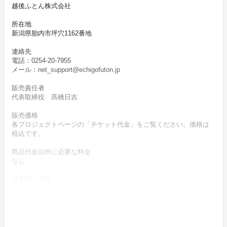
越後ふとん株式会社
所在地
新潟県胎内市坪穴1162番地
連絡先
電話：0254-20-7955
メール：net_support@echigofuton.jp
販売責任者
代表取締役 髙橋日吉
販売価格
各プロジェクトページの「チケット代金」をご覧ください。価格は
税込です。
商品代金以外に必要な料金
なし
お支払い方法
クレジットカード（VISA/Master）によりお支払いいただけます。
お支払い時期
商品購入時に決済します。