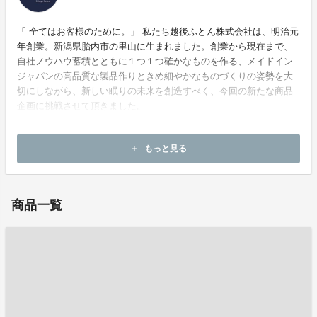
「 全てはお客様のために。」 私たち越後ふとん株式会社は、明治元
年創業。新潟県胎内市の里山に生まれました。創業から現在まで、
自社ノウハウ蓄積とともに１つ１つ確かなものを作る、メイドイン
ジャパンの高品質な製品作りときめ細やかなものづくりの姿勢を大
切にしながら、新しい眠りの未来を創造すべく、今回の新たな商品
企画に挑戦させて頂きました。
ホームページ：
https://www.echigofuton.jp/
もっと見る
add
お問い合わせ：
y_shinohara@echigofuton.jp
商品一覧