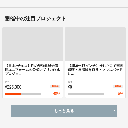
開催中の注目プロジェクト
【日本×チェコ】絆の証強化試合着
【15.6〜17インチ】挟むだけで画面
用ユニフォームの公式レプリカ作成
保護・皮脂拭き取り・マウスパッド
プロジェ...
に...
累計
累計
¥225,000
¥0
募集中
募集中
45
%
0
%
もっと見る