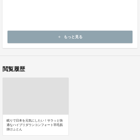
商品（チケット記載内容）のお引渡し時期
商品の引渡し時期またはサービスの提供時期は、各プロジェクトペ
ージの記載をご確認ください。
キャンセルの可否と条件
キャンセルはできません。
もっと見る
add
決済完了後の返金は一切できません。
閲覧履歴
眠りで日本を元気にしたい！サラッと快
適なハイブリダウンコンフォート羽毛肌
掛けふとん