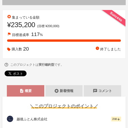
Success
stars
集まっている金額
¥235,200
(目標 ¥200,000)
117
flag
目標達成率
%
20
watch_later
購入数
終了しました
このプロジェクトは
実行確約型
です。
description
stars
chat
概要
新着情報
コメント
＼このプロジェクトのポイント／
越後ふとん株式会社
arrow_downward
詳細