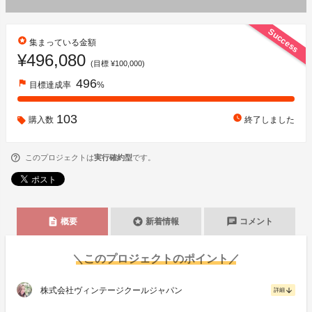
Success
stars
集まっている金額
¥496,080
(目標 ¥100,000)
496
flag
目標達成率
%
103
watch_later
購入数
終了しました
このプロジェクトは
実行確約型
です。
description
stars
chat
概要
新着情報
コメント
＼このプロジェクトのポイント／
株式会社ヴィンテージクールジャパン
arrow_downward
詳細