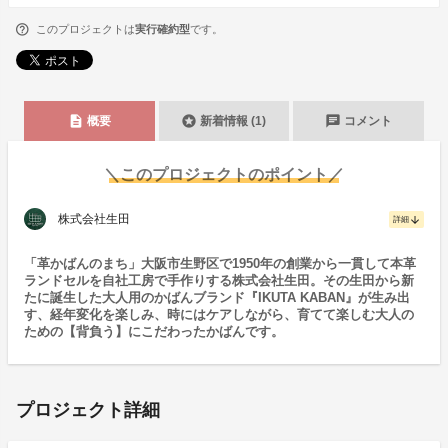
このプロジェクトは
実行確約型
です。
description
stars
chat
概要
新着情報 (1)
コメント
＼このプロジェクトのポイント／
株式会社生田
arrow_downward
詳細
「革かばんのまち」大阪市生野区で1950年の創業から一貫して本革
ランドセルを自社工房で手作りする株式会社生田。その生田から新
たに誕生した大人用のかばんブランド『IKUTA KABAN』が生み出
す、経年変化を楽しみ、時にはケアしながら、育てて楽しむ大人の
ための【背負う】にこだわったかばんです。
プロジェクト詳細