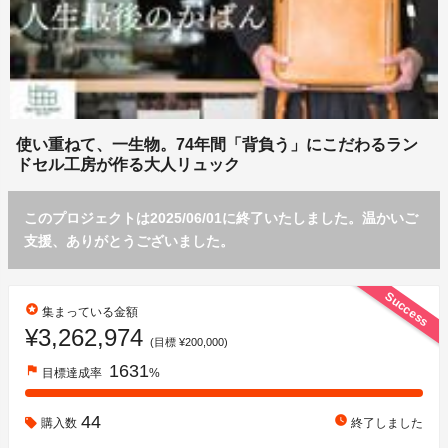
使い重ねて、一生物。74年間「背負う」にこだわるラン
ドセル工房が作る大人リュック
このプロジェクトは2025/06/01に終了いたしました。温かいご
支援、ありがとうございました。
Success
stars
集まっている金額
¥3,262,974
(目標 ¥200,000)
1631
flag
目標達成率
%
44
watch_later
購入数
終了しました