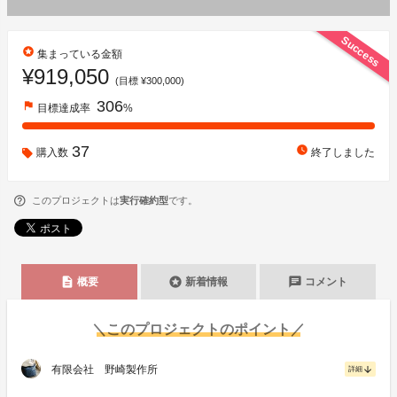
Success
stars
集まっている金額
¥919,050
(目標 ¥300,000)
306
flag
目標達成率
%
37
watch_later
購入数
終了しました
このプロジェクトは
実行確約型
です。
description
stars
chat
概要
新着情報
コメント
＼このプロジェクトのポイント／
有限会社 野崎製作所
arrow_downward
詳細