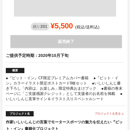
¥5,500
201
残り
(税込/送料込)
販売終了
ご提供予定時期：2020年10月下旬
概要
●『ピット・イン』CF限定プレミアムカバー書籍 ●『ピット・イ
ン』カラーイラスト限定ポストカード8枚セット ●いしいしんじ書
き下ろし「内容は、お楽しみ」限定特典おまけブック ●書籍の巻末
ページに「ご支援感謝クレジット」として支援者のお名前を掲載 ●
いしいしんじ直筆サイン＆イラスト入りスペシャルシート
プロジェクト名
プロジェクトを見る
arrow_forward
作家いしいしんじの言葉でモータースポーツの魅力を伝えたい『ピッ
ト・イン』書籍化プロジェクト