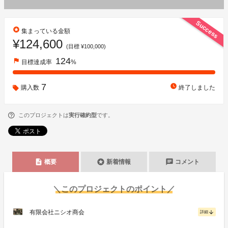
Success
stars
集まっている金額
¥124,600
(目標 ¥100,000)
124
flag
目標達成率
%
7
watch_later
購入数
終了しました
このプロジェクトは
実行確約型
です。
description
stars
chat
概要
新着情報
コメント
＼このプロジェクトのポイント／
有限会社ニシオ商会
arrow_downward
詳細