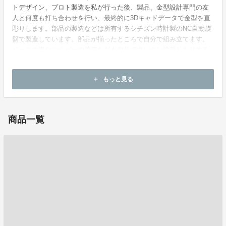
トデザイン、プロト製造を私が行った後、製品、金型設計専門の友
人と何度も打ち合わせを行い、最終的に3Dキャドデータで金型を直
彫りします。部品の製造などは所有するシチズン時計製のNC自動旋
盤で製造しています。部品が揃ったところで自分で組み立てます。
ベースの黒やシルバーの塗装なども自分でウレタン塗装したりする
ので時間が掛かります。電源アダプタを除けばほぼ100％国産です。
もっと見る
add
ホームページ：
http://knishio.main.jp/
商品一覧