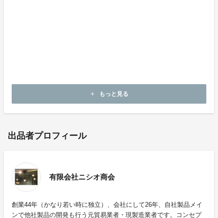
・フレキシブルチューブ（曲がる所）を無理に曲げない
でください。
・同梱されているアダプタからリール式延長コードやU
SBジャックを抜き差しする場合は、必ず本体を持って
行ってください。コードを持って引き抜くと、無理がか
かって故障の原因になります。
もっと見る
add
出品者プロフィール
有限会社ニシオ商会
創業44年（かなり若い時に独立）、会社にして26年、自社製品メイ
ンで他社製品の開発も行う元貿易業者・現製造業者です。コンセプ