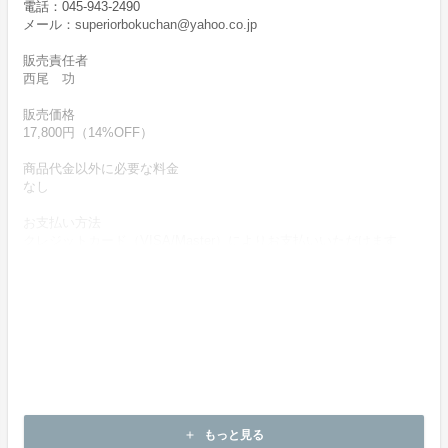
電話：045-943-2490
メール：superiorbokuchan@yahoo.co.jp
販売責任者
西尾 功
販売価格
17,800円（14%OFF）
商品代金以外に必要な料金
なし
お支払い方法
クレジットカード（VISA/Master）によりお支払いいただけます。
お支払い時期
商品購入時に決済します。
商品（チケット記載内容）のお引渡し時期
商品の引渡し時期またはサービスの提供時期は、各プロジェクトペ
ージの記載をご確認ください。
キャンセルの可否と条件
キャンセルはできません。
もっと見る
add
決済完了後の返金は一切できません。