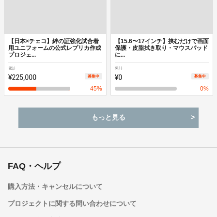
【日本×チェコ】絆の証強化試合着
【15.6〜17インチ】挟むだけで画面
用ユニフォームの公式レプリカ作成
保護・皮脂拭き取り・マウスパッド
プロジェ...
に...
累計
累計
¥225,000
¥0
募集中
募集中
45
%
0
%
もっと見る
FAQ・ヘルプ
購入方法・キャンセルについて
プロジェクトに関する問い合わせについて