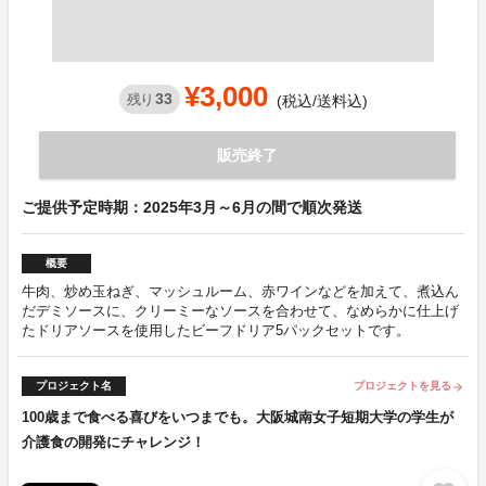
¥3,000
33
残り
(税込/送料込)
販売終了
ご提供予定時期：2025年3月～6月の間で順次発送
概要
牛肉、炒め玉ねぎ、マッシュルーム、赤ワインなどを加えて、煮込ん
だデミソースに、クリーミーなソースを合わせて、なめらかに仕上げ
たドリアソースを使用したビーフドリア5パックセットです。
プロジェクト名
プロジェクトを見る
arrow_forward
100歳まで食べる喜びをいつまでも。大阪城南女子短期大学の学生が
介護食の開発にチャレンジ！