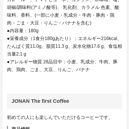
胡椒/調味料(アミノ酸等)、 乳化剤、カラメル 色素、酸
味料、香料、(一部に小麦・乳成分・牛肉・豚肉・鶏
肉・ごま・大豆・りんご・バナナを含む)
●内容量：180g
●栄養成分（1食分180gあたり）：エネルギー216kcal、
たんぱく質11.0g、脂質11.3 g、炭水化物17.6 g、食塩相
当量2.1 g
●アレルギー物質 28品目中：小麦、乳成分、牛肉、豚
肉、鶏肉、ごま、大豆、りんご、バナナ
JONAN The first Coffee
初めての人にも楽しんでいただけるコーヒーです。