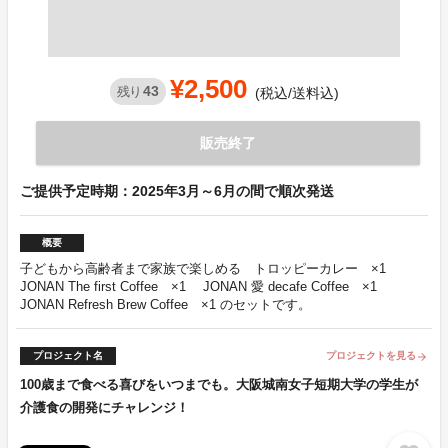
¥2,500
43
残り
(税込/送料込)
販売終了
ご提供予定時期：2025年3月～6月の間で順次発送
概要
子どもから高齢者まで家族で楽しめる トロッピーカレー ×1
JONAN The first Coffee ×1 JONAN 愛 decafe Coffee ×1
JONAN Refresh Brew Coffee ×1 のセットです。
プロジェクト名
プロジェクトを見る
arrow_forward
100歳まで食べる喜びをいつまでも。大阪城南女子短期大学の学生が
介護食の開発にチャレンジ！