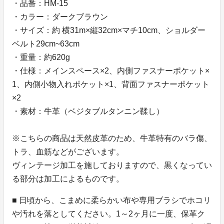
・品番：HM-15
・カラー：ダークブラウン
・サイズ：約 横31m×縦32cm×マチ10cm、ショルダー
ベルト29cm~63cm
・重量：約620g
・仕様：メインスペース×2、内側ファスナーポケット×
1、内側小物入れポケット×1、背面ファスナーポケット
×2
・素材：牛革（ベジタブルタンニン鞣し）
※こちらの商品は天然皮革のため、牛革特有のバラ傷、
トラ、血筋などがございます。
ヴィンテージ加工を施しておりますので、黒くなってい
る部分は加工によるものです。
■ 日頃から、こまめに柔らかい布や専用ブラシでホコリ
や汚れを落としてください。1～2ヶ月に一度、保革ク