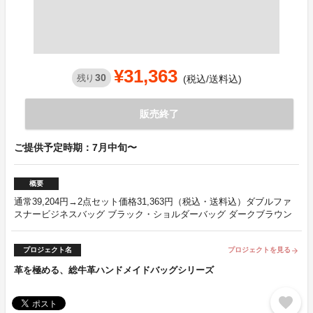
¥31,363
30
残り
(税込/送料込)
販売終了
ご提供予定時期：7月中旬〜
概要
通常39,204円→2点セット価格31,363円（税込・送料込）ダブルファ
スナービジネスバッグ ブラック・ショルダーバッグ ダークブラウン
プロジェクト名
プロジェクトを見る
arrow_forward
革を極める、総牛革ハンドメイドバッグシリーズ
favorite