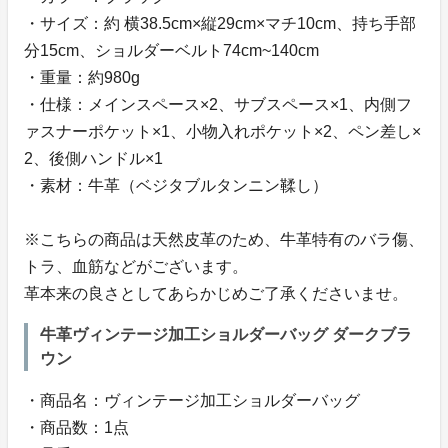
・サイズ：約 横38.5cm×縦29cm×マチ10cm、持ち手部
分15cm、ショルダーベルト74cm~140cm
・重量：約980g
・仕様：メインスペース×2、サブスペース×1、内側フ
ァスナーポケット×1、小物入れポケット×2、ペン差し×
2、後側ハンドル×1
・素材：牛革（ベジタブルタンニン鞣し）
※こちらの商品は天然皮革のため、牛革特有のバラ傷、
トラ、血筋などがございます。
革本来の良さとしてあらかじめご了承くださいませ。
牛革ヴィンテージ加工ショルダーバッグ ダークブラ
ウン
・商品名：ヴィンテージ加工ショルダーバッグ
・商品数：1点