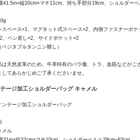
41.5m×縦20cm×マチ11cm、持ち手部分19cm、ショルダーベル
0g
スペース×1、マグネット式スペース×2、内側ファスナーポケ
2、ペン差し×2、サイドポケット×2
（ベジタブルタンニン鞣し）
品は天然皮革のため、牛革特有のバラ傷、トラ、血筋などがご
としてあらかじめご了承くださいませ。
テージ加工ショルダーバッグ キャメル
ィンテージ加工ショルダーバッグ
5
ャメル
31m×縦32cm×マチ10cm、ショルダーベルト29cm~63cm