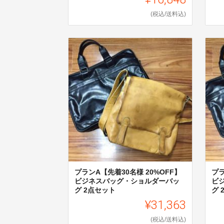
(税込/送料込)
プランA【先着30名様 20%OFF】
プラ
ビジネスバッグ・ショルダーバッ
ビ
グ 2点セット
グ 
¥31,363
(税込/送料込)