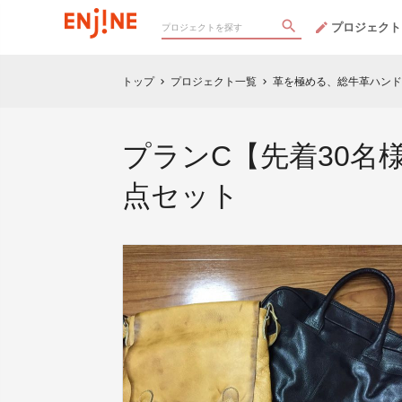
プロジェクト
トップ
プロジェクト一覧
革を極める、総牛革ハンド
chevron_right
chevron_right
プランC【先着30名様
点セット