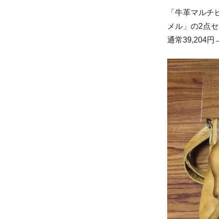
「牛革マルチ
メル」の2点
通常39,204