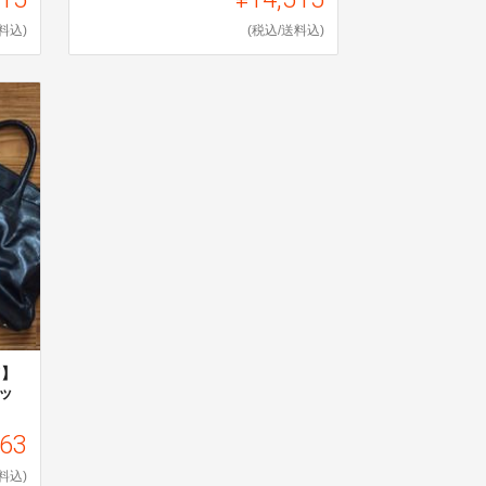
料込)
(税込/送料込)
F】
ッ
363
料込)