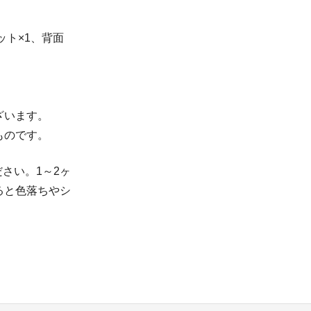
ット×1、背面
ざいます。
ものです。
さい。1～2ヶ
ると色落ちやシ
。