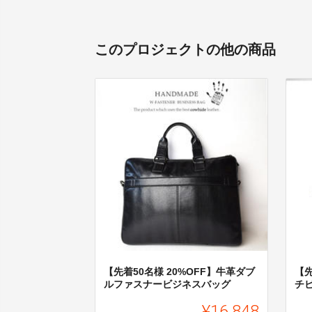
このプロジェクトの他の商品
【先着50名様 20%OFF】牛革ダブ
【先
ルファスナービジネスバッグ
チ
¥16,848