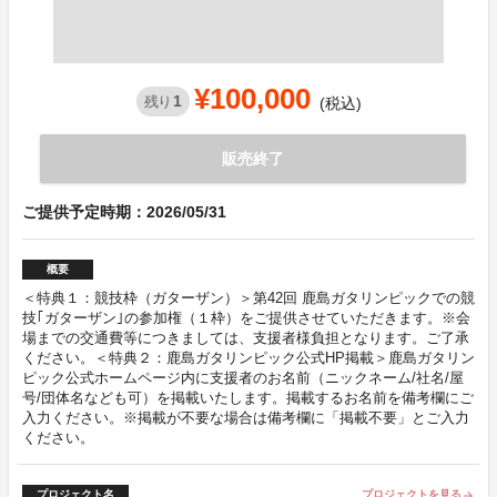
¥100,000
1
残り
(税込)
販売終了
ご提供予定時期：2026/05/31
概要
＜特典１：競技枠（ガターザン）＞第42回 鹿島ガタリンピックでの競
技｢ガターザン｣の参加権（１枠）をご提供させていただきます。※会
場までの交通費等につきましては、支援者様負担となります。ご了承
ください。＜特典２：鹿島ガタリンピック公式HP掲載＞鹿島ガタリン
ピック公式ホームページ内に支援者のお名前（ニックネーム/社名/屋
号/団体名なども可）を掲載いたします。掲載するお名前を備考欄にご
入力ください。※掲載が不要な場合は備考欄に「掲載不要」とご入力
ください。
プロジェクト名
プロジェクトを見る
arrow_forward