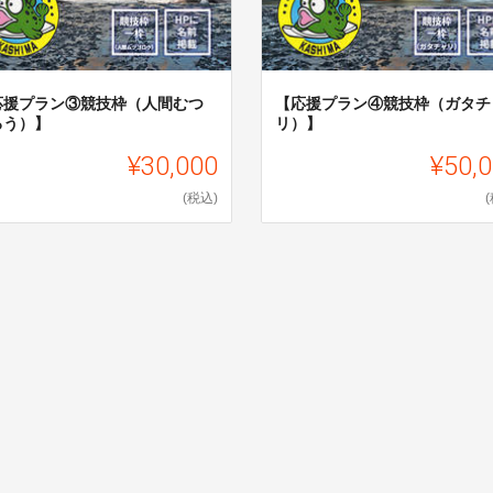
応援プラン③競技枠（人間むつ
【応援プラン④競技枠（ガタチ
ろう）】
リ）】
¥30,000
¥50,
(税込)