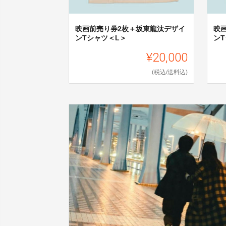
映画前売り券2枚＋坂東龍汰デザイ
映
ンTシャツ＜L＞
ンT
¥20,000
(税込/送料込)