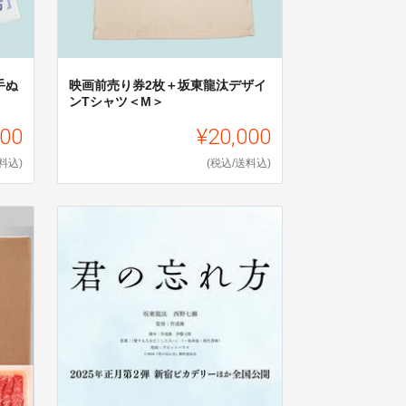
手ぬ
映画前売り券2枚＋坂東龍汰デザイ
ンTシャツ＜M＞
000
¥20,000
料込)
(税込/送料込)