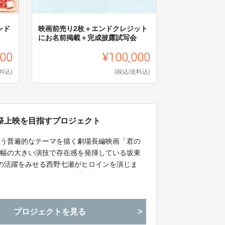
ンド
映画前売り2枚＋エンドクレジット
にお名前掲載＋完成披露試写会
000
¥100,000
料込)
(税込/送料込)
祭上映を目指すプロジェクト
いう普遍的なテーマを描く劇場長編映画「君の
り幅の大きい演技で存在感を発揮している坂東
の活躍をみせる西野七瀬がヒロインを演じま
ラウドファンディングを是非ご支援下さい。
プロジェクトを見る