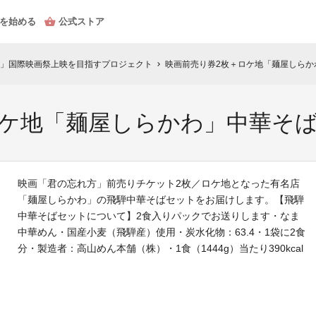
を始める
公式ストア
」国際映画祭上映を目指すプロジェクト
映画前売り券2枚＋ロケ地「麺屋しらか
chevron_right
ロケ地「麺屋しらかわ」中華そ
映画「君の忘れ方」前売りチケット2枚／ロケ地となった有名店
「麺屋しらかわ」の飛騨中華そばセットをお届けします。【飛騨
中華そばセットについて】2食入りパックでお送りします・なま
中華めん・国産小麦（飛騨産）使用・炭水化物：63.4・1袋に2食
分・製造者：高山めん本舗（株）・1食（1444g）当たり390kcal