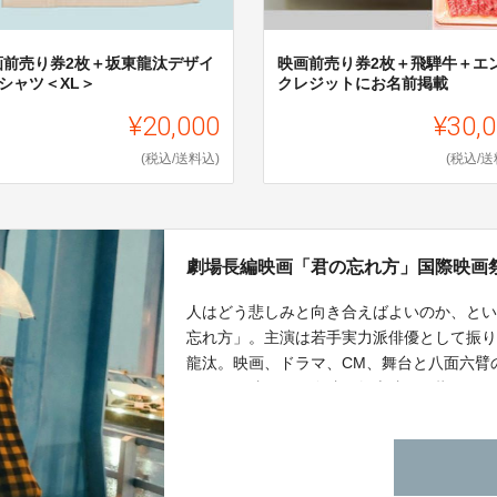
画前売り券2枚＋坂東龍汰デザイ
映画前売り券2枚＋飛騨牛＋エ
シャツ＜XL＞
クレジットにお名前掲載
¥20,000
¥30,
(税込/送料込)
(税込/送
劇場長編映画「君の忘れ方」国際映画
人はどう悲しみと向き合えばよいのか、と
忘れ方」。主演は若手実力派俳優として振
龍汰。映画、ドラマ、CM、舞台と八面六臂
す。この映画の国際映画祭上映を目指すク