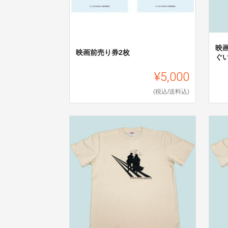
映
映画前売り券2枚
ぐ
¥5,000
(税込/送料込)