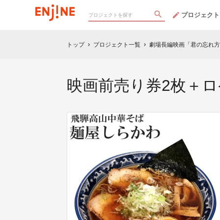
プロジェクト
トップ
プロジェクト一覧
劇場長編映画「君の忘れ方
chevron_right
chevron_right
映画前売り券2枚＋