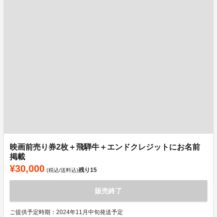
映画前売り券2枚＋飛騨牛＋エンドクレジットにお名前
掲載
¥30,000
残り
15
(税込/送料込)
販売終了
ご提供予定時期：2024年11月中旬発送予定