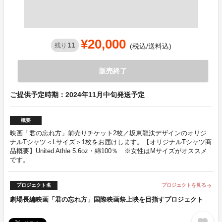
¥20,000
11
残り
(税込/送料込)
販売終了
ご提供予定時期：2024年11月中旬発送予定
概要
映画「君の忘れ方」前売りチケット2枚／坂東龍汰デザインのオリジ
ナルTシャツ＜Lサイズ＞1枚をお届けします。【オリジナルTシャツ商
品概要】United Athle 5.6oz・綿100％ ※女性はMサイズがオススメ
です。
プロジェクト名
プロジェクトを見る
arrow_forward
劇場長編映画「君の忘れ方」国際映画祭上映を目指すプロジェクト