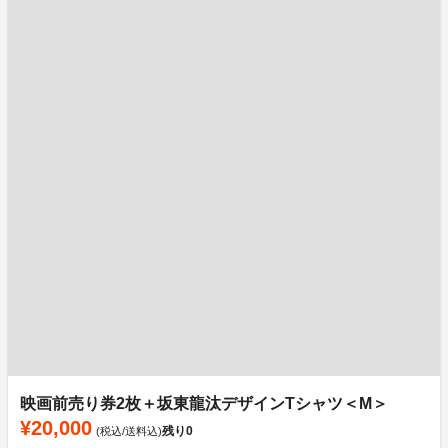
映画前売り券2枚＋坂東龍汰デザインTシャツ＜M＞
¥20,000
残り
0
(税込/送料込)