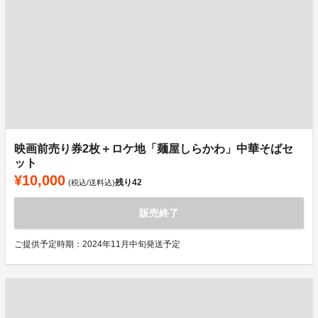
映画前売り券2枚＋ロケ地「麺屋しらかわ」中華そばセ
ット
¥10,000
残り
42
(税込/送料込)
販売終了
ご提供予定時期：2024年11月中旬発送予定