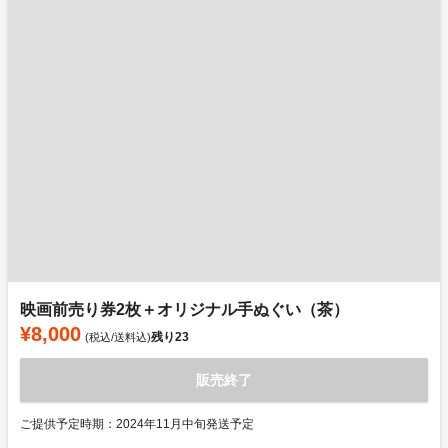
映画前売り券2枚＋オリジナル手ぬぐい（茶）
¥8,000
残り
23
(税込/送料込)
販売終了
ご提供予定時期：2024年11月中旬発送予定