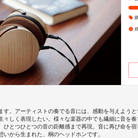
local_offer
watch_later
ます。アーティストの奏でる音には、感動を与えようと
生々しく表現したい。様々な楽器の中でも繊細に音を奏
、ひとつひとつの音の距離感まで再現。音に再び命を宿
想いから生まれた、桐のヘッドホンです。