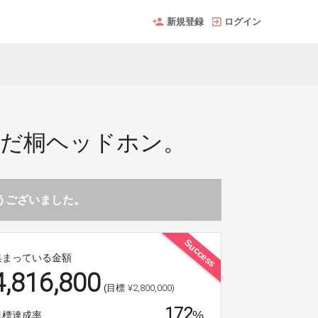
新規登録
ログイン
んだ桐ヘッドホン。
とうございました。
Success
集まっている金額
4,816,800
¥2,800,000)
(目標
172
%
目標達成率