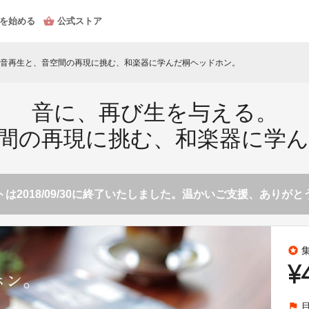
を始める
公式ストア
音再生と、音空間の再現に挑む、和楽器に学んだ桐ヘッドホン。
音に、再び生を与える。
間の再現に挑む、和楽器に学
は2018/09/30に終了いたしました。温かいご支援、ありが
stars
¥
flag