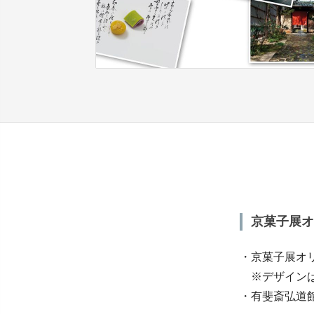
京菓子展オ
・京菓子展オ
※デザインは
・有斐斎弘道