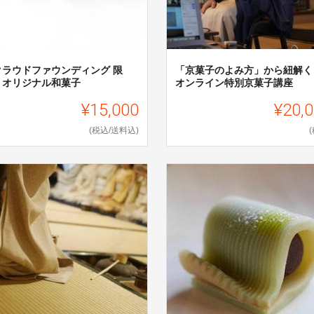
クラウドファウンディング 限
「京菓子のよみ方」から紐解く
】オリジナル和菓子
オンライン特別京菓子講座
¥15,000
¥20,
(税込/送料込)