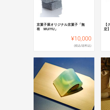
京菓子展オリジナル京菓子「無
【
有 MU/YU」
定
¥10,000
(税込/送料込)