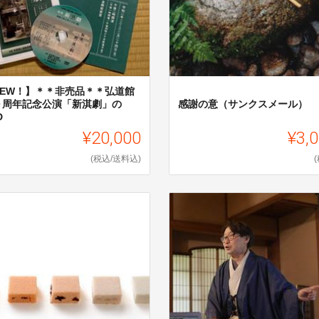
NEW！】＊＊非売品＊＊弘道館
０周年記念公演「新淇劇」の
感謝の意（サンクスメール）
D
¥20,000
¥3,
(税込/送料込)