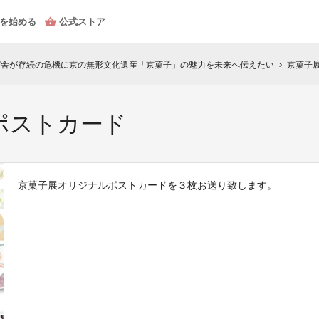
を始める
公式ストア
び舎が存続の危機に京の無形文化遺産「京菓子」の魅力を未来へ伝えたい
京菓子
chevron_right
ポストカード
京菓子展オリジナルポストカードを３枚お送り致します。