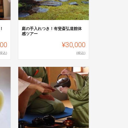
！
庭の手入れつき！有斐斎弘道館体
感ツアー
000
¥30,000
(税込)
(税込)