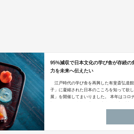
95%減収で日本文化の学び舎が存続
力を未来へ伝えたい
江戸時代の学び舎を再興した有斐斎弘道館
子」に凝縮された日本のこころを知って欲し
展」を開催してまいりました。 本年はコロ
禍だからこそ自然の恵みと先人の知恵の詰
を決意いたしました。 ただ美味しいだけは
為にも、活動運営資金のご支援をお願いし