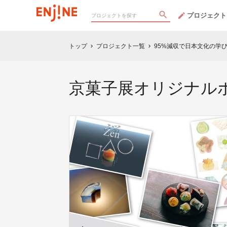
プロジェクト
トップ
プロジェクト一覧
95%減収で日本文化の学
chevron_right
chevron_right
京菓子展オリジナル