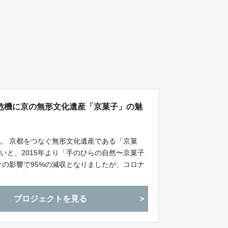
の危機に京の無形文化遺産「京菓子」の魅
。 京都をつなぐ無形文化遺産である「京菓
いと、2015年より「手のひらの自然〜京菓子
ナの影響で95%の減収となりましたが、コロナ
まった京菓子を未来へ伝える為に展覧会の開催
でないこの文化を次世代に受け継ぐ事を目指す
プロジェクトを見る
ます。