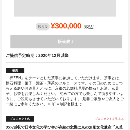
¥300,000
5
残り
(税込)
販売終了
ご提供予定時期：2020年12月以降
概要
「禅ZEN」をテーマとした茶事に参加していただけます。茶事とは、
懐石料理・菓子・濃茶・薄茶のフルコースです。その日のためにしつ
らえる庭やお道具とともに、京都の老舗料理屋の懐石とお酒、京菓
子、お茶をお楽しみください。 初めての方でも楽しんで頂きやすいよ
うに、ご説明もさせていただいております。 是非ご家族やご友人とご
一緒にご参加ください。※1口=1組2名様まで
プロジェクト名
プロジェクトを見る
arrow_forward
95%減収で日本文化の学び舎が存続の危機に京の無形文化遺産「京菓