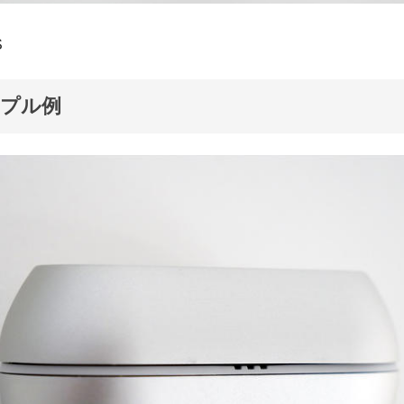
S
ンプル例