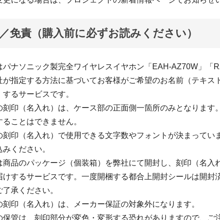
／免責（購入前に必ずお読みください）
パナソニック製完全ワイヤレスイヤホン「EAH-AZ70W」「RZ
社が指定する方法に基づいてお客様がご希望のお名前（テキス
）するサービスです。
の刻印（名入れ）は、ケース部の正面側一箇所のみとなります
することはできません。
の刻印（名入れ）で使用できる文字数やフォントが決まってい
込みください。
は商品のパッケージ（個装箱）を弊社にて開封し、刻印（名入
届けするサービスです。一度開梱する都合上開封シールは開封
ご了承ください。
の刻印（名入れ）は、メーカー保証の対象外になります。
の保管は、刻印部分が変色・変形する恐れがありますので、ご