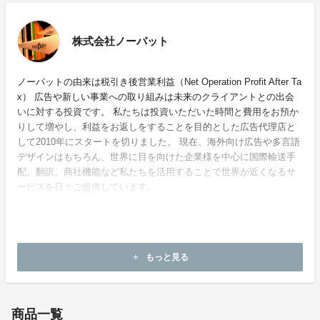
株式会社ノーパット
ノーパットの由来は税引き後営業利益（Net Operation Profit After Ta
x） 広告や新しい事業への取り組みは未来のクライアントとの出会
いに対する投資です。 私たちは投資いただいた時間と費用をお預か
りして増やし、利益をお返しをすることを目的とした広告代理店と
して2010年にスタートを切りました。 現在、海外向け広告や多言語
デザインはもちろん、世界に目を向けた企業様を中心に国際輸送手
配、翻訳、商社機能など私たちを活用することで世界が近くなるサ
ービスを日々ご提供しています。
ホームページ：
https://nopat.co.jp/
もっと見る
add
お問い合わせ：
jonathan@nopat.jp
商品一覧