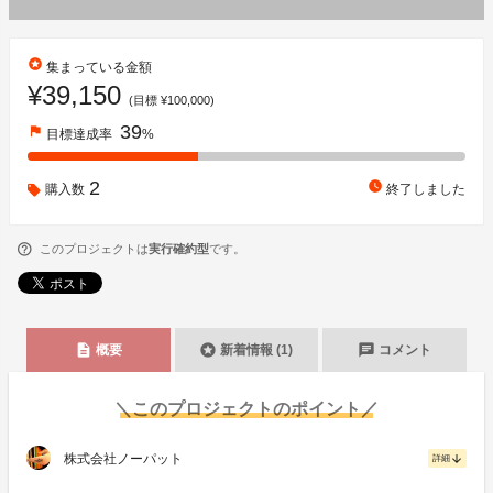
stars
集まっている金額
¥39,150
(目標 ¥100,000)
39
flag
目標達成率
%
2
watch_later
購入数
終了しました
このプロジェクトは
実行確約型
です。
description
stars
chat
概要
新着情報 (1)
コメント
＼このプロジェクトのポイント／
株式会社ノーパット
arrow_downward
詳細