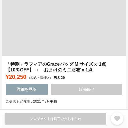
「特割」ラフィアのGraceバッグ M サイズｘ 1点
【10％OFF】 ＋ おまけのミニ財布 x 1点
¥20,250
残り
29
（税込・送料込）
詳細を見る
販売終了
ご提供予定時期：2021年8月中旬
favorite
プロジェクトは終了いたしました