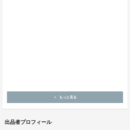
注意点
保管
保管場所:ラフィアは直射日光に当てると変色します。
特に濃い色は色があせる場合がございますので、保管場
所にはご注意ください。
色落
色落ち:カラータイプは雨などによる水濡れによって色
落ち、色移りの恐れがあります。製品のお取り扱いに十
分にご注意ください。
もっと見る
add
出品者プロフィール