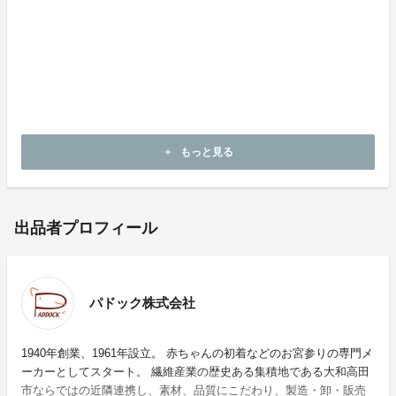
奈良だからこそ作ることができる、新しくてサステナブ
ルな繊維「KUZUWASHI」。
ぜひクラウドファンディングでご購入いただき、新素材
をご支援いただけますと幸いです。
よろしくお願いいたします。
もっと見る
add
出品者プロフィール
パドック株式会社
1940年創業、1961年設立。 赤ちゃんの初着などのお宮参りの専門メ
ーカーとしてスタート。 繊維産業の歴史ある集積地である大和高田
市ならではの近隣連携し、素材、品質にこだわり、製造・卸・販売