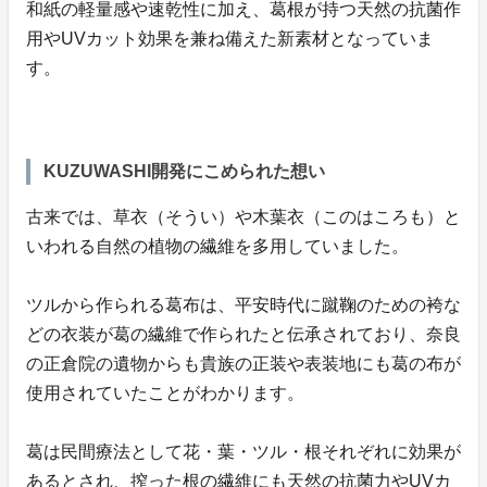
和紙の軽量感や速乾性に加え、葛根が持つ天然の抗菌作
用やUVカット効果を兼ね備えた新素材となっていま
す。
KUZUWASHI開発にこめられた想い
古来では、草衣（そうい）や木葉衣（このはころも）と
いわれる自然の植物の繊維を多用していました。
ツルから作られる葛布は、平安時代に蹴鞠のための袴な
どの衣装が葛の繊維で作られたと伝承されており、奈良
の正倉院の遺物からも貴族の正装や表装地にも葛の布が
使用されていたことがわかります。
葛は民間療法として花・葉・ツル・根それぞれに効果が
あるとされ、搾った根の繊維にも天然の抗菌力やUVカ