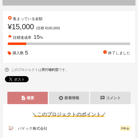
stars
集まっている金額
¥15,000
(目標 ¥100,000)
15
flag
目標達成率
%
5
watch_later
購入数
終了しました
このプロジェクトは
実行確約型
です。
description
stars
chat
概要
新着情報
コメント
＼このプロジェクトのポイント／
パドック株式会社
arrow_downward
詳細