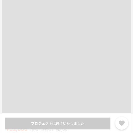
②KUZUWASHI 長袖カットソー
favorite
プロジェクトは終了いたしました
¥11,000
残り
20
（税込・送料込）