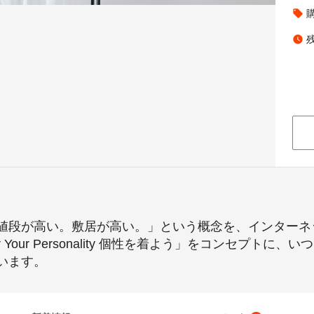
local_offer
watch_later
値段が高い。敷居が高い。」という概念を、インターネ
Your Personality 個性を着よう」をコンセプト
います。