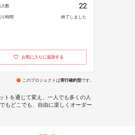
22
購入数
残り時間
終了しました
お気に入りに追加する
help
このプロジェクトは
実行確約型
です。
ットを通じて変え、一人でも多くの人
に、いつでもどこでも、自由に楽しくオーダー