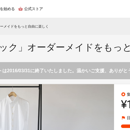
を始める
公式ストア
ーメイドをもっと自由に楽しく
ック」オーダーメイドをもっ
は2016/03/31に終了いたしました。温かいご支援、ありが
stars
¥
flag