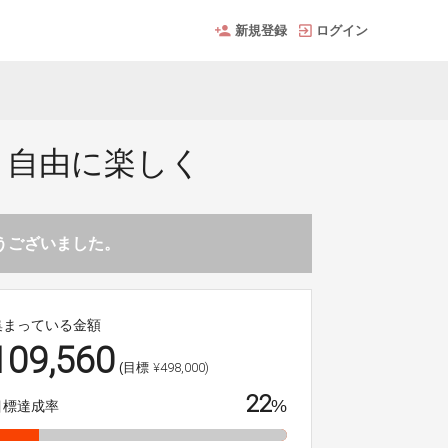
新規登録
ログイン
と自由に楽しく
とうございました。
集まっている金額
109,560
¥498,000)
(目標
22
%
目標達成率