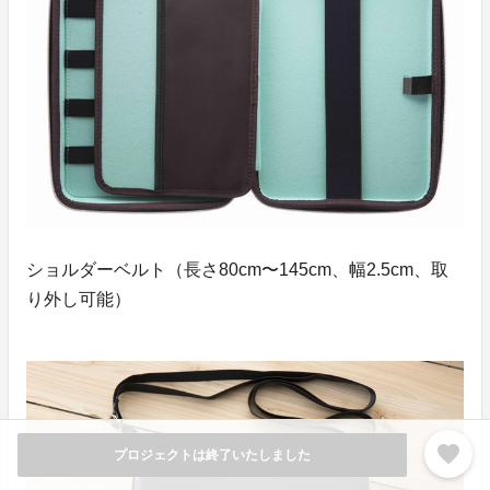
ショルダーベルト（長さ80cm〜145cm、幅2.5cm、取
り外し可能）
favorite
プロジェクトは終了いたしました