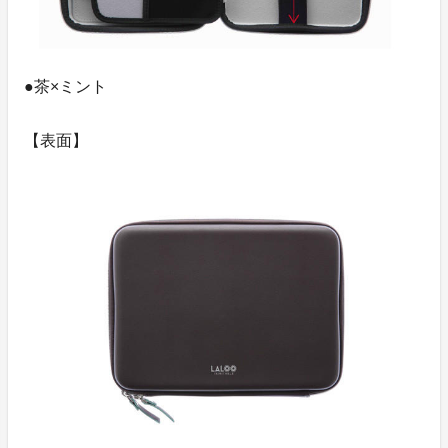
●茶×ミント
【表面】