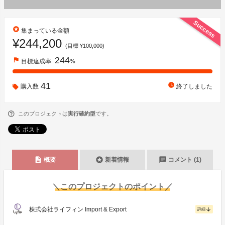
Success
stars
集まっている金額
¥244,200
(目標 ¥100,000)
244
flag
目標達成率
%
41
watch_later
購入数
終了しました
このプロジェクトは
実行確約型
です。
description
stars
chat
概要
新着情報
コメント (1)
＼このプロジェクトのポイント／
株式会社ライフィン Import & Export
arrow_downward
詳細