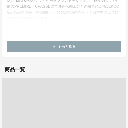
ON MAYUMIのプライベートブランドを立ち上げ、同年9月パリ開
催のPREMIRE CRASSEにて沖縄伝統工芸との融合によるLEKOO
GEI商品を発表・発売開始。 今後は沖縄のみならず日本中の工芸に
着眼して日本の工芸を進化させる。
ホームページ：
https://maison-mayumi.com/ja/
もっと見る
add
お問い合わせ：
gil@gil-inter.com
商品一覧