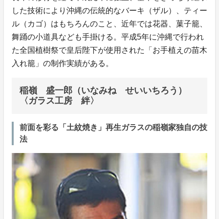
した技術により沖縄の伝統的なバーキ（ザル）、ティー
ル（カゴ）はもちろんのこと、近年では花器、菓子籠、
舞踊の小道具なども手掛ける。平成5年に沖縄で行われ
た全国植樹祭で皇后陛下が使用された「お手植えの苗木
入れ籠」の制作実績がある。
稲嶺 盛一郎（いなみね せいいちろう）
〈ガラス工房 絆〉
前面を彩る「土紋焼き」再生ガラスの稲嶺家独自の技
法