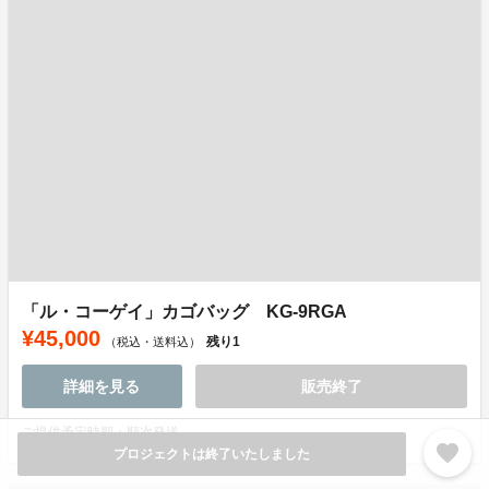
「ル・コーゲイ」カゴバッグ KG-9RGA
¥45,000
残り
1
（税込・送料込）
詳細を見る
販売終了
ご提供予定時期：順次発送
favorite
プロジェクトは終了いたしました