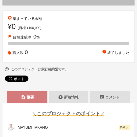
stars
集まっている金額
¥0
(目標 ¥100,000)
0
flag
目標達成率
%
0
watch_later
購入数
終了しました
このプロジェクトは
実行確約型
です。
description
stars
chat
概要
新着情報
コメント
＼このプロジェクトのポイント／
MAYUMI TAKANO
arrow_downward
詳細