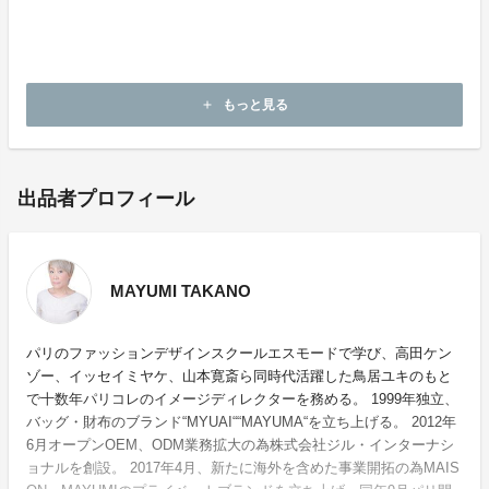
してからのお見積りとなります。かごを送っていただく
際の送料は、お客様負担にてお願いいたします。世代を
超えて永くお客様にご愛用頂けることを願っておりま
す。
もっと見る
add
出品者プロフィール
MAYUMI TAKANO
パリのファッションデザインスクールエスモードで学び、高田ケン
ゾー、イッセイミヤケ、山本寛斎ら同時代活躍した鳥居ユキのもと
で十数年パリコレのイメージディレクターを務める。 1999年独立、
バッグ・財布のブランド“MYUAI““MAYUMA“を立ち上げる。 2012年
6月オープンOEM、ODM業務拡大の為株式会社ジル・インターナシ
ョナルを創設。 2017年4月、新たに海外を含めた事業開拓の為MAIS