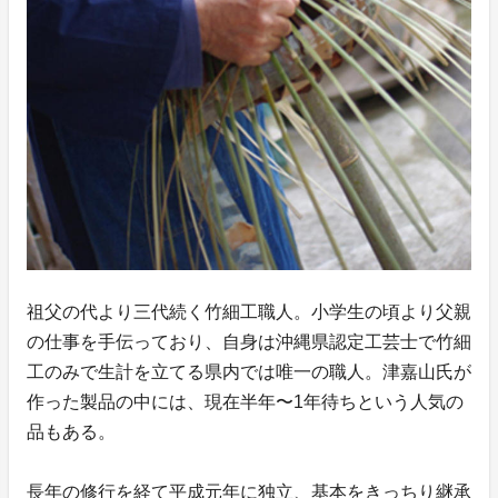
祖父の代より三代続く竹細工職人。小学生の頃より父親
の仕事を手伝っており、自身は沖縄県認定工芸士で竹細
工のみで生計を立てる県内では唯一の職人。津嘉山氏が
作った製品の中には、現在半年〜1年待ちという人気の
品もある。
長年の修行を経て平成元年に独立、基本をきっちり継承