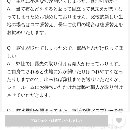
Q. 生地に小さな穴が開いてしまった。修理可能か？
A. 当て布などをすると返って目立って見栄えが悪くな
ってしまうためお勧めしておりません。比較的新しい生
地の場合はコマ張替え、長年ご使用の場合は総張替えを
お勧めいたします。
Q. 露先が取れてしまったので、部品と糸だけ送ってほ
しい
A. 弊社では露先の取り付けも職人が行っております。
ご自身でされると生地に穴が開いたりほつれやすくなっ
たりしますので、出来れば弊社までお送りいただくか、
ショールームにお持ちいただければ弊社職人が取り付け
させていただきます。
Q. 防水機能が弱まってきた。市販の防水スプレーを使
用してもよいか？
favorite
プロジェクトは終了いたしました
A. 市販の防水スプレーをご使用になられても問題はな