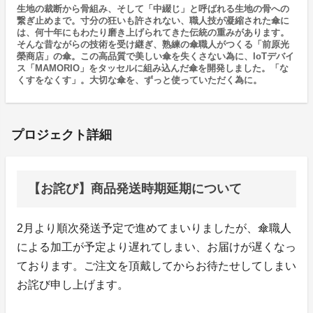
生地の裁断から骨組み、そして「中綴じ」と呼ばれる生地の骨への
繋ぎ止めまで。寸分の狂いも許されない、職人技が凝縮された傘に
は、何十年にもわたり磨き上げられてきた伝統の重みがあります。
そんな昔ながらの技術を受け継ぎ、熟練の傘職人がつくる「前原光
榮商店」の傘。この高品質で美しい傘を失くさない為に、IoTデバイ
ス「MAMORIO」をタッセルに組み込んだ傘を開発しました。「な
くすをなくす」。大切な傘を、ずっと使っていただく為に。
プロジェクト詳細
【お詫び】商品発送時期延期について
2月より順次発送予定で進めてまいりましたが、傘職人
による加工が予定より遅れてしまい、お届けが遅くなっ
ております。ご注文を頂戴してからお待たせしてしまい
お詫び申し上げます。