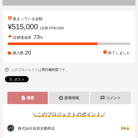
stars
集まっている金額
¥515,000
(目標 ¥700,000)
73
flag
目標達成率
%
20
watch_later
購入数
終了しました
このプロジェクトは
実行確約型
です。
description
stars
chat
概要
新着情報
コメント
＼このプロジェクトのポイント／
株式会社前原光榮商店
arrow_downward
詳細