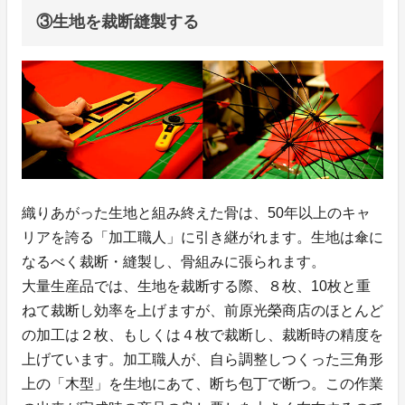
③生地を裁断縫製する
織りあがった生地と組み終えた骨は、50年以上のキャ
リアを誇る「加工職人」に引き継がれます。生地は傘に
なるべく裁断・縫製し、骨組みに張られます。
大量生産品では、生地を裁断する際、８枚、10枚と重
ねて裁断し効率を上げますが、前原光榮商店のほとんど
の加工は２枚、もしくは４枚で裁断し、裁断時の精度を
上げています。加工職人が、自ら調整しつくった三角形
上の「木型」を生地にあて、断ち包丁で断つ。この作業