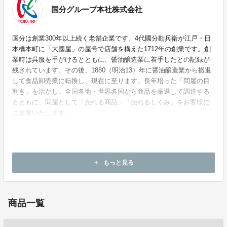
国分グループ本社株式会社
国分は創業300年以上続く老舗企業です。4代國分勘兵衛が江戸・日
本橋本町に「大國屋」の屋号で店舗を構えた1712年の創業です。創
業時は呉服を手がけるとともに、醤油醸造業に着手したとの記録が
残されています。その後、1880（明治13）年に醤油醸造業から撤退
して食品卸売業に転換し、現在に至ります。長年培った「問屋の目
利き」を活かし、全国各地・世界各国から商品を厳選して調達する
とともに、問屋として「売れる商品」「売れるしくみ」をお客様に
ご提案いたします。
ホームページ：
https://www.kokubu.co.jp/
もっと見る
add
お問い合わせ：
mirai_tsubo@kpost.kokubu.co.jp
商品一覧