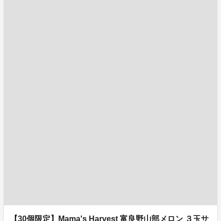
【30個限定】Mama's Harvest 富良野山部メロン ３玉サ