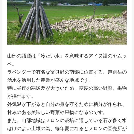
山部の語源は「冷たい水」を意味するアイヌ語のヤムッ
ペ。
ラベンダーで有名な富良野の南部に位置する、芦別岳の
湧水を活用した農業が盛んな地域です。
特に昼夜の寒暖差が大きいため、糖度の高い野菜、果物
が採れます。
外気温が下がると自分の身を守るために糖分が作られ、
甘みのある美味しい野菜や果物になるのです。
また、山部地域はメロンの栽培に適している石が多く水
はけのよい土壌の為、毎年夏になるとメロンの直売所が