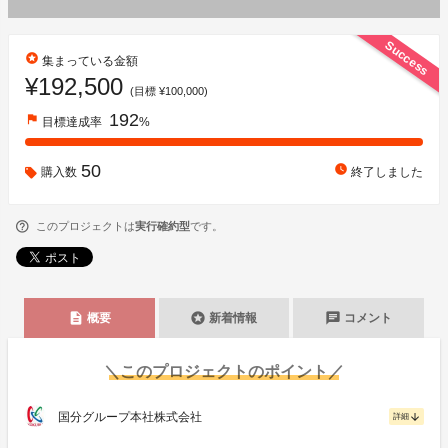
Success
stars
集まっている金額
¥192,500
(目標 ¥100,000)
192
flag
目標達成率
%
50
watch_later
購入数
終了しました
このプロジェクトは
実行確約型
です。
description
stars
chat
概要
新着情報
コメント
＼このプロジェクトのポイント／
国分グループ本社株式会社
arrow_downward
詳細