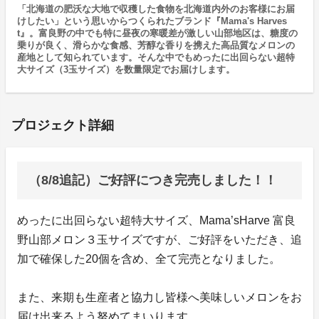
「北海道の肥沃な大地で収穫した食物を北海道内外のお客様にお届
けしたい」という思いからつくられたブランド『Mama's Harves
t』。富良野の中でも特に昼夜の寒暖差が激しい山部地区は、糖度の
乗りが良く、滑らかな食感、芳醇な香りを携えた高品質なメロンの
産地として知られています。そんな中でもめったに出回らない超特
大サイズ（3玉サイズ）を数量限定でお届けします。
プロジェクト詳細
（8/8追記）ご好評につき完売しました！！
めったに出回らない超特大サイズ、Mama’sHarve 富良
野山部メロン３玉サイズですが、ご好評をいただき、追
加で確保した20個を含め、全て完売となりました。
また、来期も生産者と協力し皆様へ美味しいメロンをお
届け出来るよう努めてまいります。