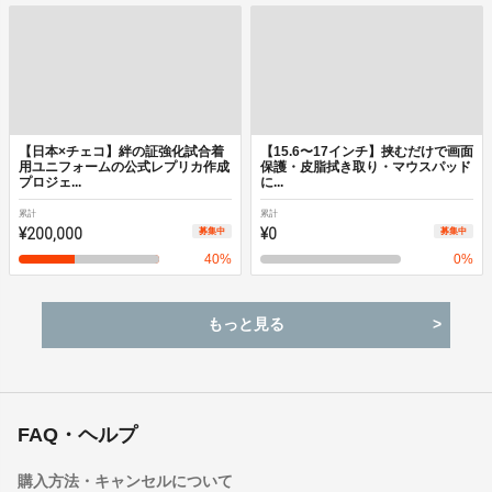
【日本×チェコ】絆の証強化試合着
【15.6〜17インチ】挟むだけで画面
用ユニフォームの公式レプリカ作成
保護・皮脂拭き取り・マウスパッド
プロジェ...
に...
累計
累計
¥200,000
¥0
募集中
募集中
40
%
0
%
もっと見る
FAQ・ヘルプ
購入方法・キャンセルについて