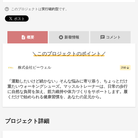
このプロジェクトは
実行確約型
です。
description
stars
chat
概要
新着情報
コメント
＼このプロジェクトのポイント／
株式会社ビーウェル
arrow_downward
詳細
「運動したいけど続かない」そんな悩みに寄り添う、ちょっとだけ
重たいウォーキングシューズ。マッスルトレーナーは、日常の歩行
に自然な負荷を加え、筋力維持や体力づくりをサポートします。履
くだけで始められる健康習慣を、あなたの足元から。
プロジェクト詳細