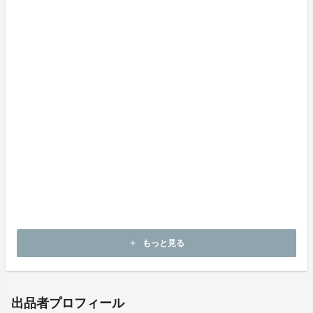
Q．おすすめの使用時間を教えてください。
A．初めは30分程度から。慣れてきたら、生活の中での
使用時間を無理のない範囲で増やすのがおすすめです。
また重さはありますが、軽負荷な上、靴擦れが起こりに
くいデザインにしております（※個人差があります）。
※商品のサイズや仕様にご不安な点がある場合は、個別
に対応させていただきますのでお気軽にお問い合わせく
ださい。
お問合せ先：hidetsugu-miyata@miyata-group.com
もっと見る
add
出品者プロフィール