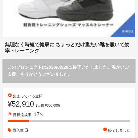
無理なく時短で健康に ちょっとだけ重たい靴を履いて効
率トレーニング
このプロジェクトは2026/02/28に終了いたしました。温かいご
支援、ありがとうございました。
stars
集まっている金額
¥52,910
(目標 ¥300,000)
17
flag
目標達成率
%
3
watch_later
購入数
終了しました