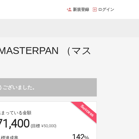
新規登録
ログイン
STERPAN （マス
とうございました。
Success
集まっている金額
71,400
¥50,000)
(目標
142
%
目標達成率