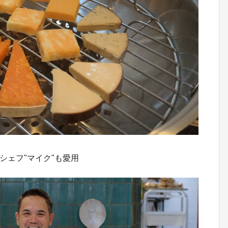
シェフ"マイク"も愛用