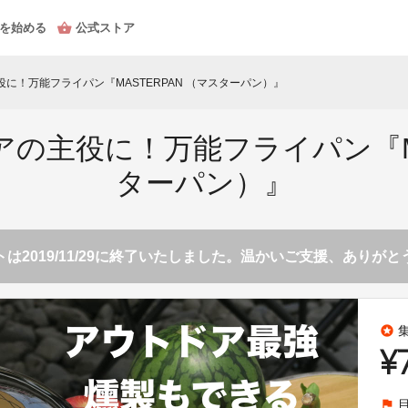
を始める
公式ストア
に！万能フライパン『MASTERPAN （マスターパン）』
の主役に！万能フライパン『MA
ターパン）』
は2019/11/29に終了いたしました。温かいご支援、ありが
stars
¥
flag