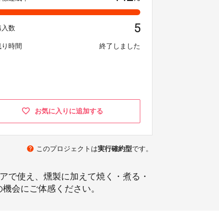
5
購入数
残り時間
終了しました
お気に入りに追加する
help
このプロジェクトは
実行確約型
です。
ドアで使え、燻製に加えて焼く・煮る・
の機会にご体感ください。