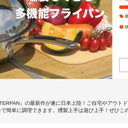
local_offer
watch_later
TERPAN』の最新作が遂に日本上陸！ご自宅やアウト
台で簡単に調理できます。燻製上手は遊び上手！ぜひこ