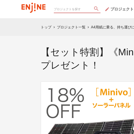
プロジェクト
トップ
プロジェクト一覧
A4用紙に乗る、持ち運びに便
chevron_right
chevron_right
【セット特割】《Min
プレゼント！