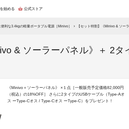
を始める
公式ストア
利な3.4kgの軽量ポータブル電源［Minivo］
【セット特割】《Minivo & 
chevron_right
ivo & ソーラーパネル》＋ 2
《Minivo＋ソーラーパネル》 ×１点［一般販売予定価格82,000円
（税込）の18%OFF］ さらに2タイプのUSBケーブル（Type-Aオ
ス ーType-Cオス / Type-Cオス ーType-C）をプレゼント！