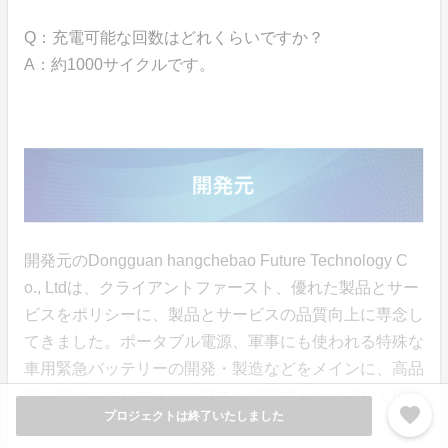
Q：充電可能な回数はどれくらいですか？
A：約1000サイクルです。
開発元のDongguan hangchebao Future Technology C
o., Ltdは、クライアントファースト、優れた製品とサー
ビスをポリシーに、製品とサービスの品質向上に専念し
てきました。ポータブル電源、軍事にも使われる特殊な
車用緊急バッテリーの開発・製造などをメインに、高品
質、安全、クリエイティブさを追求するだけでなく環境
favorite
プロジェクトは終了いたしました
にも優しい商品の開発に取り組んでいます。