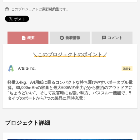
このプロジェクトは
実行確約型
です。
description
stars
chat
概要
新着情報
コメント
＼このプロジェクトのポイント／
Artsite Inc.
arrow_downward
詳細
軽量3.4kg、A4用紙に乗るコンパクトな持ち運びやすいポータブル電
源。80,000mAhの容量と最大600Wの出力だから数泊のアウトドアに
"ちょうどいい"。そして災害時にも強い味方。パススルー機能で、5
タイプのポートから7つの製品に同時充電！
プロジェクト詳細