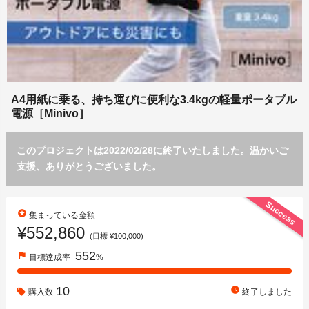
A4用紙に乗る、持ち運びに便利な3.4kgの軽量ポータブル
電源［Minivo］
このプロジェクトは2022/02/28に終了いたしました。温かいご
支援、ありがとうございました。
Success
stars
集まっている金額
¥552,860
(目標 ¥100,000)
552
flag
目標達成率
%
10
watch_later
購入数
終了しました