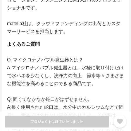
ショナルです。
matelia社は、クラウドファンディングの出荷とカスタ
マーサービスを担当します。
よくあるご質問
Q: マイクロナノバブル発生器とは？
A:マイクロナノバブル発生器とは、水栓に取り付けだけ
で水ハネを少なくし、洗浄力の向上、節水等々さまざま
な機能性を高めることのできる商品です。
Q: 固くてなかなか蛇口がはずせません。
A:長く使用された蛇口は、水分中のカルシウムなどで固
着し、素手では外れない場合があります。 その際は、
favorite
プロジェクトは終了いたしました
金具の水分をしっかりタオルで取り除き、すべりにくく
してはずしてください。台所で使用されるゴムの手袋な