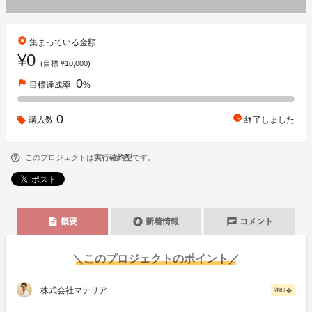
stars
集まっている金額
¥0
(目標 ¥10,000)
0
flag
目標達成率
%
0
watch_later
購入数
終了しました
このプロジェクトは
実行確約型
です。
description
stars
chat
概要
新着情報
コメント
＼このプロジェクトのポイント／
株式会社マテリア
arrow_downward
詳細