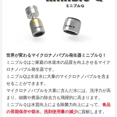
世界が変わる
マイクロナノバブル
発生器ミニブルＱ
！
ミニブルＱ
はご家庭の水道水の品質を向上させるマイク
ロナノバブル発生器です。
ミニブルQは水道水
に大量のマイクロナノバブルを含ま
せることができます。
マイクロナノバブル
を大量に含んだ水には、洗浄力が高
まり、細菌や農薬の除去力も飛躍的に高まります。
ミニブルＱ
は水質向上による除菌力向上によって、
食品
の長期保存や節水、洗剤使用量の減少
に貢献します。