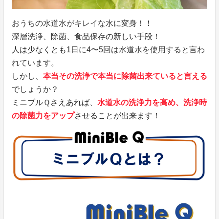
おうちの水道水がキレイな水に変身
！！
深層洗浄
、除菌、食品保存の新しい手段！
人は少なくとも
1日に4〜5回は水道水を使用すると言わ
れています。
しかし、
本当その洗浄で本当に除菌出来ていると言える
でしょうか？
ミニブルＱ
さえあれば、
水道水の洗浄力を高め、洗浄時
の除菌力をアップ
させることが出来ます！