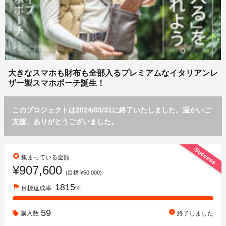
大きなスマホも財布も全部入るプレミアムなイタリアンレ
ザー製スマホポーチ誕生！
このプロジェクトは2024/03/31に終了いたしました。温かいご
支援、ありがとうございました。
Success
stars
集まっている金額
¥907,600
(目標 ¥50,000)
1815
flag
目標達成率
%
59
watch_later
購入数
終了しました