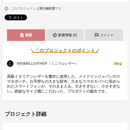
このプロジェクトは
実行確約型
です。
description
stars
chat
概要
新着情報 (6)
コメント
＼このプロジェクトのポイント／
MINIMALLEATHER（ミニマルレザー）
arrow_downward
詳細
高級イタリアンレザーを贅沢に使用した、メイドインジャパンのス
マホポーチ。お手持ちの大きな財布、大きなスマホカバーに収めら
れたスマートフォンが、そのまま入る。大きすぎない、小さすぎな
い。絶妙なサイズ感にこだわった、プロダクトの誕生です。
プロジェクト詳細