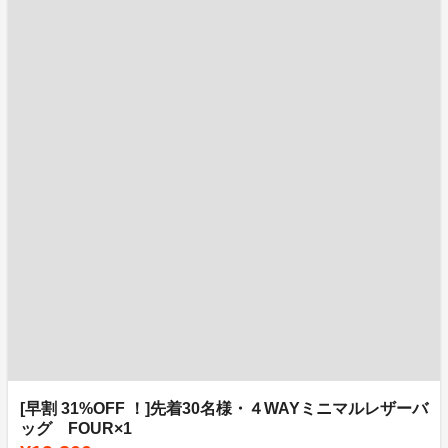
[早割 31%OFF ！]先着30名様・４WAYミニマルレザーバ
ッグ FOUR×1