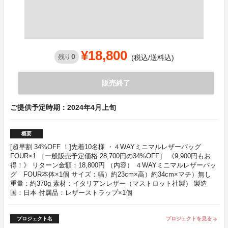
¥18,800
0
残り
(税込/送料込)
販売終了
ご提供予定時期：2024年4月上旬
概要
[超早割 34%OFF ！]先着10名様 ・４WAYミニマルレザーバッグ
FOUR×1 ［一般販売予定価格 28,700円の34%OFF］ 《9,900円もお
得！》 リターン金額：18,800円 （内容） ４WAYミニマルレザーバッ
グ FOUR本体×1個 サイズ：幅）約23cm×高）約34cm×マチ）無し
重量：約370g 素材：イタリアンレザー（マストロット社製） 製造
国：日本 付属品：レザーストラップ×1個
プロジェクト名
プロジェクトを見る
arrow_forward