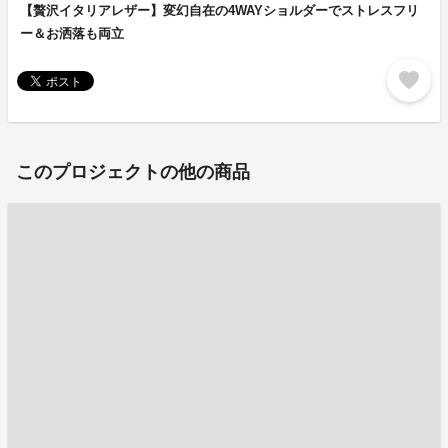
【贅沢イタリアレザー】変幻自在の4WAYショルダーでストレスフリ
ー＆お洒落も両立
favorite
このプロジェクトの他の商品