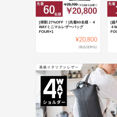
[得割 27%OFF ！]先着60名様・４
[超
WAYミニマルレザーバッグ
４
FOUR×1
FO
¥20,800
(税込/送料込)