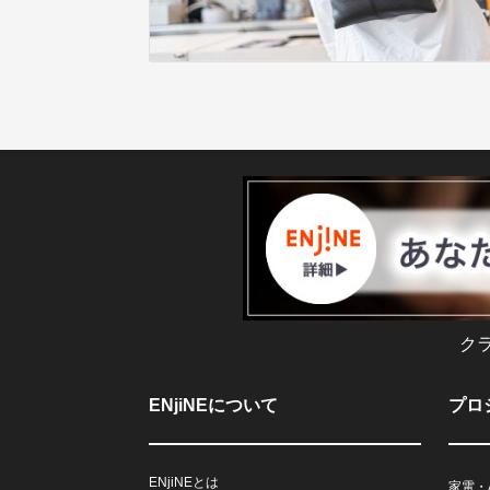
ク
ENjiNEについて
プロ
ENjiNEとは
家電・