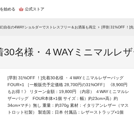
を始める
公式ストア
幻自在の4WAYショルダーでストレスフリー＆お洒落も両立
[早割 31%OFF 
chevron_right
]先着30名様・４WAYミニマルレ
[早割 31%OFF ！]先着30名様 ・４WAYミニマルレザーバッグ
FOUR×1 ［一般販売予定価格 28,700円の31%OFF］ 《8,900円
もお得！》 リターン金額：19,800円 （内容） ４WAYミニマルレ
ザーバッグ FOUR本体×1個 サイズ：幅）約23cm×高）約
34cm×マチ）無し 重量：約370g 素材：イタリアンレザー（マス
トロット社製） 製造国：日本 付属品：レザーストラップ×1個