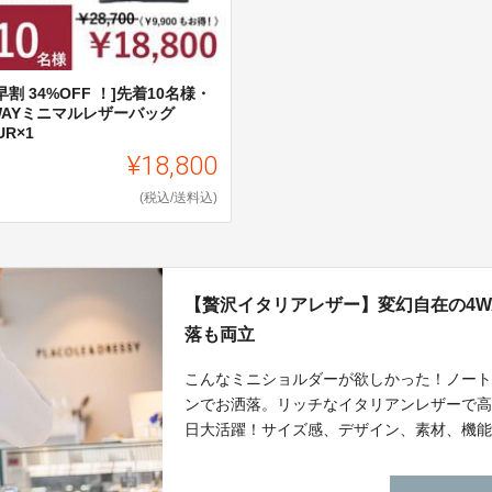
早割 34%OFF ！]先着10名様・
WAYミニマルレザーバッグ
UR×1
¥18,800
(税込/送料込)
【贅沢イタリアレザー】変幻自在の4W
落も両立
こんなミニショルダーが欲しかった！ノー
ンでお洒落。リッチなイタリアンレザーで高級
日大活躍！サイズ感、デザイン、素材、機
す。