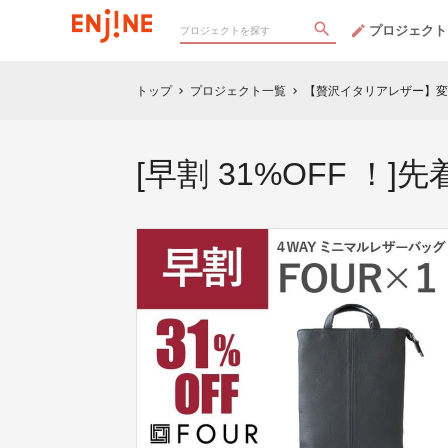
プロジェクト
トップ
プロジェクト一覧
【贅沢イタリアレザー】変
chevron_right
chevron_right
[早割 31%OFF ！