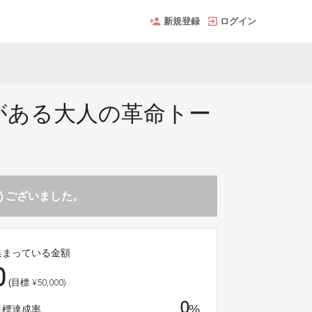
新規登録
ログイン
がある大人の革命トー
とうございました。
集まっている金額
0
¥50,000)
(目標
0
%
目標達成率