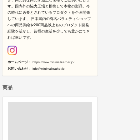
き、高品質な商品を適正な価格でご提供いたしま
す。国内外の協力工場と提携して本物の製品、今
の時代に必要とされているプロダクトを企画開発
しています。 日本国内の有名バラエティショップ
への商品供給や200商品以上ものプロダクト開発
経験を活かし、皆様の生活を少しでも豊かにでき
れば幸いです。
ホームページ：
https://www.minimalleather.jp/
お問い合わせ：
info@minimalleather.jp
商品