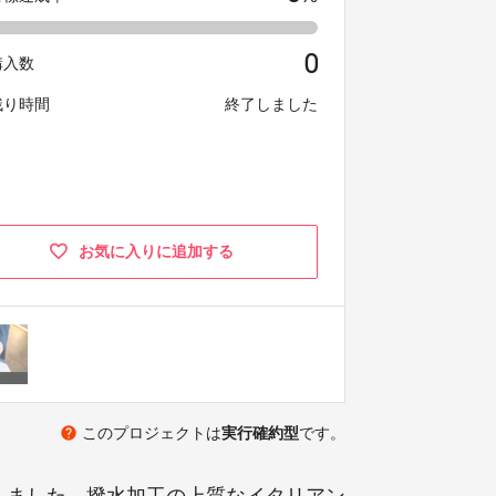
0
購入数
残り時間
終了しました
お気に入りに追加する
help
このプロジェクトは
実行確約型
です。