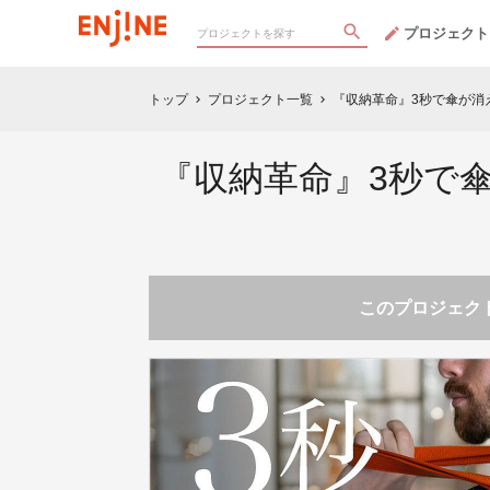
プロジェクト
トップ
プロジェクト一覧
『収納革命』3秒で傘が消
chevron_right
chevron_right
『収納革命』3秒で
このプロジェクト