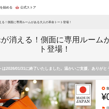
を始める
公式ストア
える！側面に専用ルームがある大人の革命トート登場！
傘が消える！側面に専用ルーム
ト登場！
は2026/01/31に終了いたしました。温かいご支援、ありが
stars
¥
flag