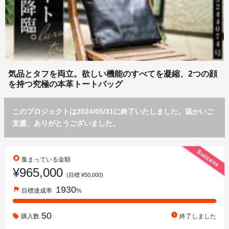
気品とタフを両立。欲しい機能のすべてを凝縮、2つの顔
を持つ究極の本革トートバッグ
このプロジェクトは2024/05/31に終了いたしました。温かいご
支援、ありがとうございました。
Success
stars
集まっている金額
¥965,000
(目標 ¥50,000)
1930
flag
目標達成率
%
50
watch_later
購入数
終了しました