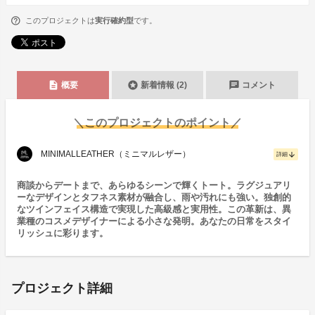
このプロジェクトは
実行確約型
です。
description
stars
chat
概要
新着情報 (2)
コメント
＼このプロジェクトのポイント／
MINIMALLEATHER（ミニマルレザー）
arrow_downward
詳細
商談からデートまで、あらゆるシーンで輝くトート。ラグジュアリ
ーなデザインとタフネス素材が融合し、雨や汚れにも強い。独創的
なツインフェイス構造で実現した高級感と実用性。この革新は、異
業種のコスメデザイナーによる小さな発明。あなたの日常をスタイ
リッシュに彩ります。
プロジェクト詳細