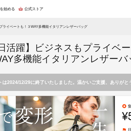
を始める
公式ストア
もプライベートも！３WAY多機能イタリアンレザーバッグ
5日活躍】ビジネスもプライベ
WAY多機能イタリアンレザーバ
は2024/12/29に終了いたしました。温かいご支援、ありが
stars
¥
flag