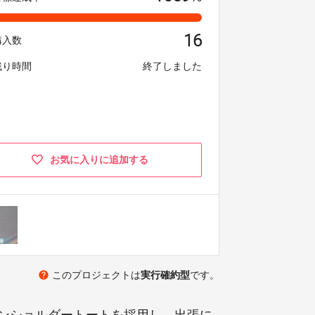
16
購入数
残り時間
終了しました
お気に入りに追加する
help
このプロジェクトは
実行確約型
です。