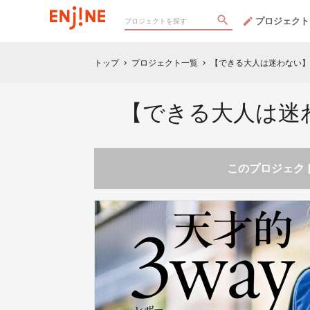
プロジェクト
トップ
プロジェクト一覧
【できる大人は迷わない】
chevron_right
chevron_right
【できる大人は迷
このプロジェクト