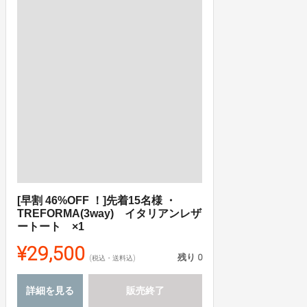
[早割 46%OFF ！]先着15名様 ・
TREFORMA(3way) イタリアンレザ
ートート ×1
¥29,500
残り
0
(税込・送料込)
詳細を見る
販売終了