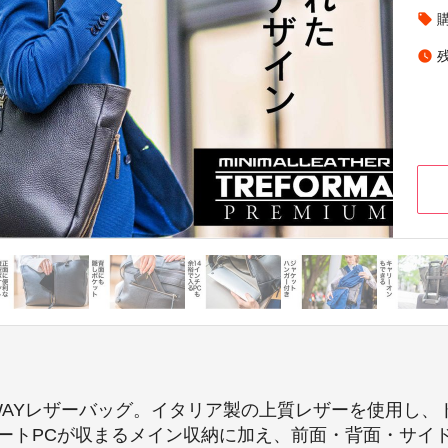
local_offer
watch_later
AYレザーバッグ。イタリア製の上質レザーを使用し、ト
ノートPCが収まるメイン収納に加え、前面・背面・サイ