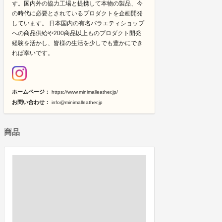
す。国内外の協力工場と提携して本物の製品、今
の時代に必要とされているプロダクトを企画開発
しています。 日本国内の有名バラエティショップ
への商品供給や200商品以上ものプロダクト開発
経験を活かし、皆様の生活を少しでも豊かにでき
れば幸いです。
ホームページ：
https://www.minimalleather.jp/
お問い合わせ：
info@minimalleather.jp
商品