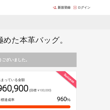
新規登録
ログイン
極めた本革バッグ。
とうございました。
Success
集まっている金額
960,900
¥100,000)
(目標
960
%
目標達成率