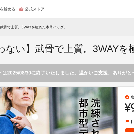
を始める
公式ストア
武骨で上質。3WAYを極めた本革バッグ。
わない】武骨で上質。3WAYを
は2025/08/30に終了いたしました。温かいご支援、ありが
stars
¥
flag