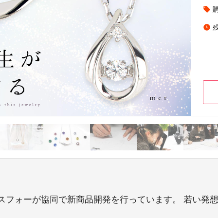
local_offer
watch_later
スフォーが協同で新商品開発を行っています。 若い発