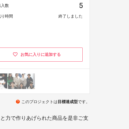
5
購入数
残り時間
終了しました
お気に入りに追加する
help
このプロジェクトは
目標達成型
です。
想と力で作りあげられた商品を是非ご支