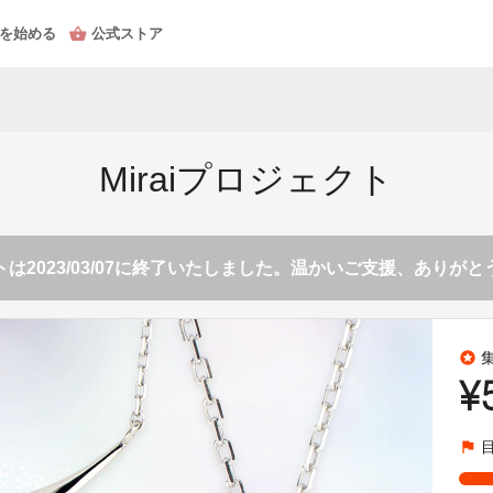
を始める
公式ストア
Miraiプロジェクト
は2023/03/07に終了いたしました。温かいご支援、ありが
stars
¥
flag